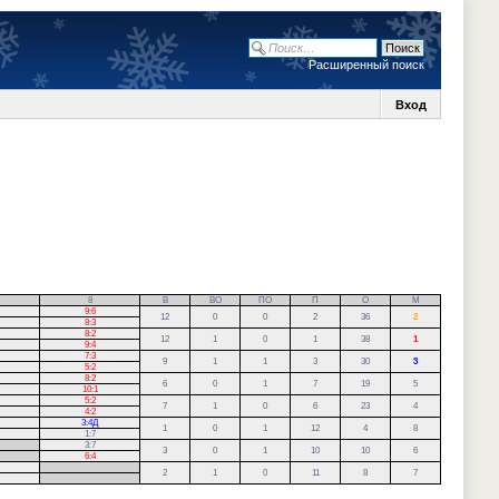
Расширенный поиск
Вход
8
В
ВО
ПО
П
О
М
9:6
12
0
0
2
36
2
8:3
8:2
12
1
0
1
38
1
9:4
7:3
9
1
1
3
30
3
5:2
8:2
6
0
1
7
19
5
10:1
5:2
7
1
0
6
23
4
4:2
3:4Д
1
0
1
12
4
8
1:7
3:7
3
0
1
10
10
6
6:4
.
2
1
0
11
8
7
.