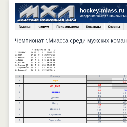
hockey-miass.ru
Федерация хоккея с шайбой г.М
Главная
Форум
Пользователи
Команды
Сезоны
Чемпионат г.Миасса среди мужских команд
И
В
ВО
ПО
П
Ш
О
1.
УРЦ ЯМЗ
14
12
1
0
1
81-38
38
2.
Заря
14
12
0
0
2
103-42
36
3.
Торпедо
14
9
1
1
3
83-50
30
4.
Лотор
14
7
1
0
6
50-49
23
5.
Динамо
14
6
0
1
7
78-62
19
6.
Спутник 95
14
3
0
1
10
53-96
10
7.
Первомайка
14
2
1
0
11
49-86
8
8.
Динамо-2
14
1
0
1
12
36-110
4
#
Команда
1
2
.
2:6
1
Заря
.
4:2
6:2
.
2
УРЦ ЯМЗ
2:4
.
8:4
1:2Б
3
Торпедо
2:4
4:8
1:5
2:4
4
Динамо
3:13
4:6
1:6
3:7
5
Лотор
4:3
1:7
2:17
1:3
6
Динамо-2
2:13
3:5
1:9
3:9
7
Спутник 95
1:6
4:5
6:9
2:8
8
Первомайка
3:8
4:9