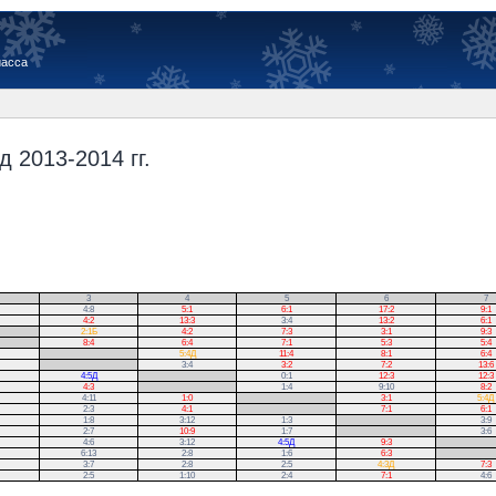
иасса
 2013-2014 гг.
3
4
5
6
7
4:8
5:1
6:1
17:2
9:1
4:2
13:3
3:4
13:2
6:1
2:1Б
4:2
7:3
3:1
9:3
8:4
6:4
7:1
5:3
5:4
.
5:4Д
11:4
8:1
6:4
.
3:4
3:2
7:2
13:6
4:5Д
.
0:1
12:3
12:3
4:3
.
1:4
9:10
8:2
4:11
1:0
.
3:1
5:4Д
2:3
4:1
.
7:1
6:1
1:8
3:12
1:3
.
3:9
2:7
10:9
1:7
.
3:6
4:6
3:12
4:5Д
9:3
.
6:13
2:8
1:6
6:3
.
3:7
2:8
2:5
4:3Д
7:3
2:5
1:10
2:4
7:1
4:6