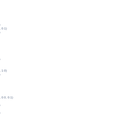
)
, 0:1)
)
)
, 1:0)
)
, 0:0, 0:1)
)
)