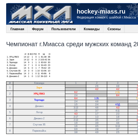
hockey-miass.ru
Федерация хоккея с шайбой г.Миасса
Главная
Форум
Пользователи
Команды
Сезоны
Чемпионат г.Миасса среди мужских команд 20
И
В
ВО
ПО
П
Ш
О
1.
УРЦ ЯМЗ
14
12
1
0
1
81-38
38
2.
Заря
14
12
0
0
2
103-42
36
3.
Торпедо
14
9
1
1
3
83-50
30
4.
Лотор
14
7
1
0
6
50-49
23
5.
Динамо
14
6
0
1
7
78-62
19
6.
Спутник 95
14
3
0
1
10
53-96
10
7.
Первомайка
14
2
1
0
11
49-86
8
8.
Динамо-2
14
1
0
1
12
36-110
4
#
Команда
1
2
3
.
2:6
4:8
5
1
Заря
.
4:2
4:2
1
6:2
.
2:1Б
4
2
УРЦ ЯМЗ
2:4
.
8:4
6
8:4
1:2Б
.
5
3
Торпедо
2:4
4:8
.
3
1:5
2:4
4:5Д
.
4
Динамо
3:13
4:6
4:3
.
1:6
3:7
4:11
1
5
Лотор
4:3
1:7
2:3
4
2:17
1:3
1:8
3
6
Динамо-2
2:13
3:5
2:7
1
1:9
3:9
4:6
3
7
Спутник 95
1:6
4:5
6:13
2
6:9
2:8
3:7
2
8
Первомайка
3:8
4:9
2:5
1