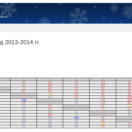
иасса
 2013-2014 гг.
3
4
5
6
7
4:8
5:1
6:1
17:2
9:1
4:2
13:3
3:4
13:2
6:1
2:1Б
4:2
7:3
3:1
9:3
8:4
6:4
7:1
5:3
5:4
.
5:4Д
11:4
8:1
6:4
.
3:4
3:2
7:2
13:6
4:5Д
.
0:1
12:3
12:3
4:3
.
1:4
9:10
8:2
4:11
1:0
.
3:1
5:4Д
2:3
4:1
.
7:1
6:1
1:8
3:12
1:3
.
3:9
2:7
10:9
1:7
.
3:6
4:6
3:12
4:5Д
9:3
.
6:13
2:8
1:6
6:3
.
3:7
2:8
2:5
4:3Д
7:3
2:5
1:10
2:4
7:1
4:6