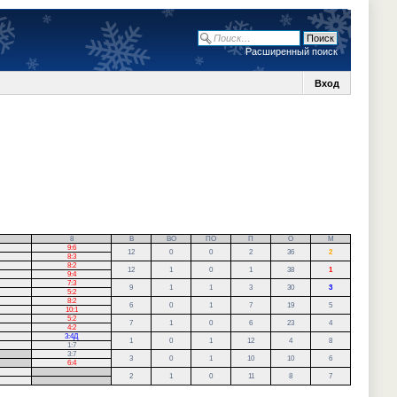
Расширенный поиск
Вход
8
В
ВО
ПО
П
О
М
9:6
12
0
0
2
36
2
8:3
8:2
12
1
0
1
38
1
9:4
7:3
9
1
1
3
30
3
5:2
8:2
6
0
1
7
19
5
10:1
5:2
7
1
0
6
23
4
4:2
3:4Д
1
0
1
12
4
8
1:7
3:7
3
0
1
10
10
6
6:4
.
2
1
0
11
8
7
.