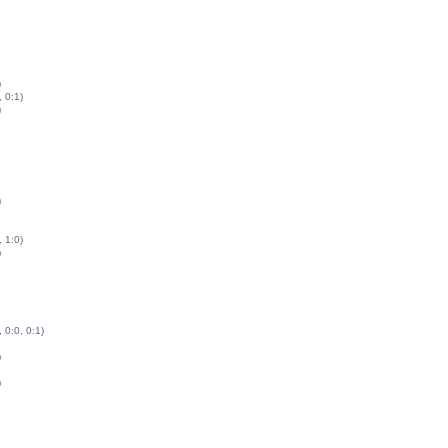
)
, 0:1)
)
)
, 1:0)
)
, 0:0, 0:1)
)
)