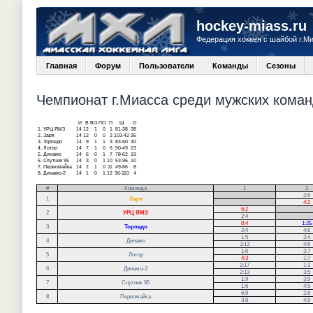
hockey-miass.ru
Федерация хоккея с шайбой г.М
Главная
Форум
Пользователи
Команды
Сезоны
Чемпионат г.Миасса среди мужских команд
И
В
ВО
ПО
П
Ш
О
1.
УРЦ ЯМЗ
14
12
1
0
1
81-38
38
2.
Заря
14
12
0
0
2
103-42
36
3.
Торпедо
14
9
1
1
3
83-50
30
4.
Лотор
14
7
1
0
6
50-49
23
5.
Динамо
14
6
0
1
7
78-62
19
6.
Спутник 95
14
3
0
1
10
53-96
10
7.
Первомайка
14
2
1
0
11
49-86
8
8.
Динамо-2
14
1
0
1
12
36-110
4
#
Команда
1
2
.
2:6
1
Заря
.
4:2
6:2
.
2
УРЦ ЯМЗ
2:4
.
8:4
1:2Б
3
Торпедо
2:4
4:8
1:5
2:4
4
Динамо
3:13
4:6
1:6
3:7
5
Лотор
4:3
1:7
2:17
1:3
6
Динамо-2
2:13
3:5
1:9
3:9
7
Спутник 95
1:6
4:5
6:9
2:8
8
Первомайка
3:8
4:9