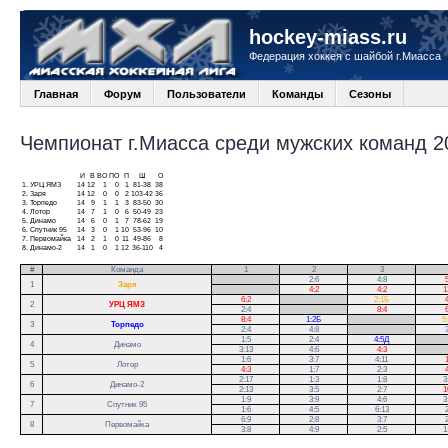
hockey-miass.ru
Федерация хоккея с шайбой г.Миасса
Главная
Форум
Пользователи
Команды
Сезоны
Чемпионат г.Миасса среди мужских команд 20
И
В
ВО
ПО
П
Ш
О
1.
УРЦ ЯМЗ
14
12
1
0
1
81-38
38
2.
Заря
14
12
0
0
2
103-42
36
3.
Торпедо
14
9
1
1
3
83-50
30
4.
Лотор
14
7
1
0
6
50-49
23
5.
Динамо
14
6
0
1
7
78-62
19
6.
Спутник 95
14
3
0
1
10
53-96
10
7.
Первомайка
14
2
1
0
11
49-86
8
8.
Динамо-2
14
1
0
1
12
36-110
4
#
Команда
1
2
3
.
2:6
4:8
5
1
Заря
.
4:2
4:2
1
6:2
.
2:1Б
4
2
УРЦ ЯМЗ
2:4
.
8:4
6
8:4
1:2Б
.
5
3
Торпедо
2:4
4:8
.
3
1:5
2:4
4:5Д
.
4
Динамо
3:13
4:6
4:3
.
1:6
3:7
4:11
1
5
Лотор
4:3
1:7
2:3
4
2:17
1:3
1:8
3
6
Динамо-2
2:13
3:5
2:7
1
1:9
3:9
4:6
3
7
Спутник 95
1:6
4:5
6:13
2
6:9
2:8
3:7
2
8
Первомайка
3:8
4:9
2:5
1