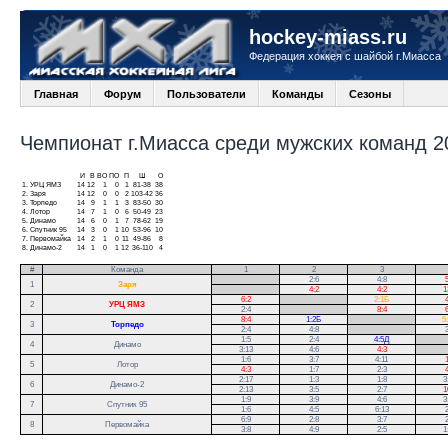
hockey-miass.ru
Федерация хоккея с шайбой г.Миасса
Главная
Форум
Пользователи
Команды
Сезоны
Чемпионат г.Миасса среди мужских команд 20
И
В
ВО
ПО
П
Ш
О
1.
УРЦ ЯМЗ
14
12
1
0
1
81-38
38
2.
Заря
14
12
0
0
2
103-42
36
3.
Торпедо
14
9
1
1
3
83-50
30
4.
Лотор
14
7
1
0
6
50-49
23
5.
Динамо
14
6
0
1
7
78-62
19
6.
Спутник 95
14
3
0
1
10
53-96
10
7.
Первомайка
14
2
1
0
11
49-86
8
8.
Динамо-2
14
1
0
1
12
36-110
4
#
Команда
1
2
3
.
2:6
4:8
5
1
Заря
.
4:2
4:2
1
6:2
.
2:1Б
4
2
УРЦ ЯМЗ
2:4
.
8:4
6
8:4
1:2Б
.
5
3
Торпедо
2:4
4:8
.
3
1:5
2:4
4:5Д
.
4
Динамо
3:13
4:6
4:3
.
1:6
3:7
4:11
1
5
Лотор
4:3
1:7
2:3
4
2:17
1:3
1:8
3
6
Динамо-2
2:13
3:5
2:7
1
1:9
3:9
4:6
3
7
Спутник 95
1:6
4:5
6:13
2
6:9
2:8
3:7
2
8
Первомайка
3:8
4:9
2:5
1