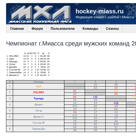
hockey-miass.ru
Федерация хоккея с шайбой г.Миасса
Главная
Форум
Пользователи
Команды
Сезоны
Чемпионат г.Миасса среди мужских команд 20
И
В
ВО
ПО
П
Ш
О
1.
УРЦ ЯМЗ
14
12
1
0
1
81-38
38
2.
Заря
14
12
0
0
2
103-42
36
3.
Торпедо
14
9
1
1
3
83-50
30
4.
Лотор
14
7
1
0
6
50-49
23
5.
Динамо
14
6
0
1
7
78-62
19
6.
Спутник 95
14
3
0
1
10
53-96
10
7.
Первомайка
14
2
1
0
11
49-86
8
8.
Динамо-2
14
1
0
1
12
36-110
4
#
Команда
1
2
3
.
2:6
4:8
5
1
Заря
.
4:2
4:2
1
6:2
.
2:1Б
4
2
УРЦ ЯМЗ
2:4
.
8:4
6
8:4
1:2Б
.
5
3
Торпедо
2:4
4:8
.
3
1:5
2:4
4:5Д
.
4
Динамо
3:13
4:6
4:3
.
1:6
3:7
4:11
1
5
Лотор
4:3
1:7
2:3
4
2:17
1:3
1:8
3
6
Динамо-2
2:13
3:5
2:7
1
1:9
3:9
4:6
3
7
Спутник 95
1:6
4:5
6:13
2
6:9
2:8
3:7
2
8
Первомайка
3:8
4:9
2:5
1