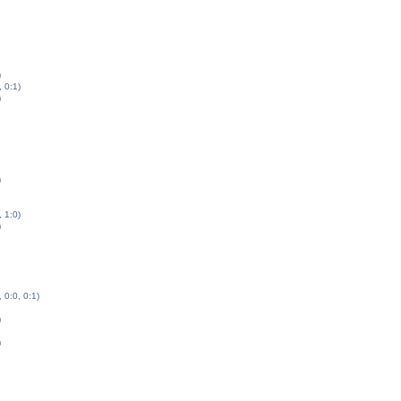
)
, 0:1)
)
)
, 1:0)
)
, 0:0, 0:1)
)
)