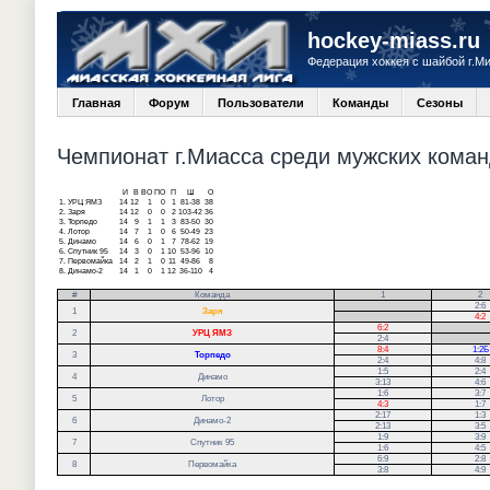
hockey-miass.ru
Федерация хоккея с шайбой г.М
Главная
Форум
Пользователи
Команды
Сезоны
Чемпионат г.Миасса среди мужских команд
И
В
ВО
ПО
П
Ш
О
1.
УРЦ ЯМЗ
14
12
1
0
1
81-38
38
2.
Заря
14
12
0
0
2
103-42
36
3.
Торпедо
14
9
1
1
3
83-50
30
4.
Лотор
14
7
1
0
6
50-49
23
5.
Динамо
14
6
0
1
7
78-62
19
6.
Спутник 95
14
3
0
1
10
53-96
10
7.
Первомайка
14
2
1
0
11
49-86
8
8.
Динамо-2
14
1
0
1
12
36-110
4
#
Команда
1
2
.
2:6
1
Заря
.
4:2
6:2
.
2
УРЦ ЯМЗ
2:4
.
8:4
1:2Б
3
Торпедо
2:4
4:8
1:5
2:4
4
Динамо
3:13
4:6
1:6
3:7
5
Лотор
4:3
1:7
2:17
1:3
6
Динамо-2
2:13
3:5
1:9
3:9
7
Спутник 95
1:6
4:5
6:9
2:8
8
Первомайка
3:8
4:9