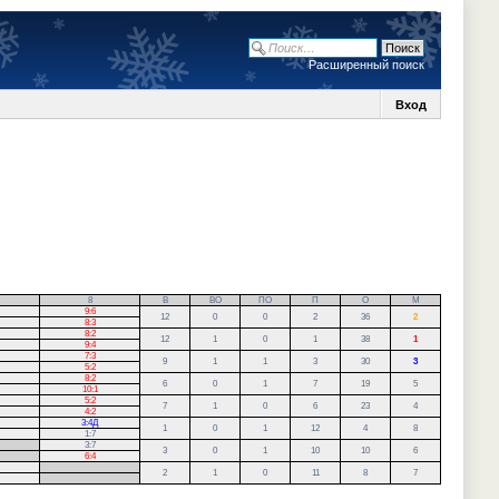
Расширенный поиск
Вход
8
В
ВО
ПО
П
О
М
9:6
12
0
0
2
36
2
8:3
8:2
12
1
0
1
38
1
9:4
7:3
9
1
1
3
30
3
5:2
8:2
6
0
1
7
19
5
10:1
5:2
7
1
0
6
23
4
4:2
3:4Д
1
0
1
12
4
8
1:7
3:7
3
0
1
10
10
6
6:4
.
2
1
0
11
8
7
.