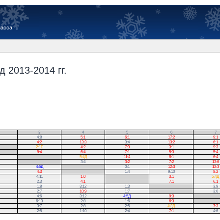
иасса
 2013-2014 гг.
3
4
5
6
7
4:8
5:1
6:1
17:2
9:1
4:2
13:3
3:4
13:2
6:1
2:1Б
4:2
7:3
3:1
9:3
8:4
6:4
7:1
5:3
5:4
.
5:4Д
11:4
8:1
6:4
.
3:4
3:2
7:2
13:6
4:5Д
.
0:1
12:3
12:3
4:3
.
1:4
9:10
8:2
4:11
1:0
.
3:1
5:4Д
2:3
4:1
.
7:1
6:1
1:8
3:12
1:3
.
3:9
2:7
10:9
1:7
.
3:6
4:6
3:12
4:5Д
9:3
.
6:13
2:8
1:6
6:3
.
3:7
2:8
2:5
4:3Д
7:3
2:5
1:10
2:4
7:1
4:6