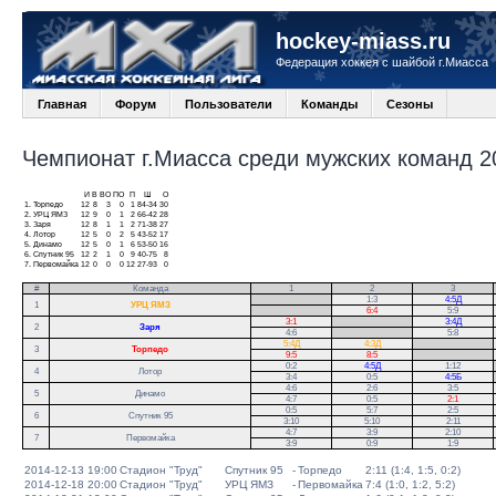
hockey-miass.ru
Федерация хоккея с шайбой г.Миасса
Главная
Форум
Пользователи
Команды
Сезоны
Чемпионат г.Миасса среди мужских команд 20
И
В
ВО
ПО
П
Ш
О
1.
Торпедо
12
8
3
0
1
84-34
30
2.
УРЦ ЯМЗ
12
9
0
1
2
66-42
28
3.
Заря
12
8
1
1
2
71-38
27
4.
Лотор
12
5
0
2
5
43-52
17
5.
Динамо
12
5
0
1
6
53-50
16
6.
Спутник 95
12
2
1
0
9
40-75
8
7.
Первомайка
12
0
0
0
12
27-93
0
#
Команда
1
2
3
.
1:3
4:5Д
1
УРЦ ЯМЗ
.
6:4
5:9
3:1
.
3:4Д
2
Заря
4:6
.
5:8
5:4Д
4:3Д
.
3
Торпедо
9:5
8:5
.
0:2
4:5Д
1:12
.
4
Лотор
3:4
0:5
4:5Б
.
4:6
2:6
3:5
5
Динамо
4:7
0:5
2:1
0:5
5:7
2:5
6
Спутник 95
3:10
5:10
2:11
4:7
3:9
2:10
7
Первомайка
3:9
0:9
1:9
2014-12-13 19:00
Стадион "Труд"
Спутник 95
-
Торпедо
2:11 (1:4, 1:5, 0:2)
2014-12-18 20:00
Стадион "Труд"
УРЦ ЯМЗ
-
Первомайка
7:4 (1:0, 1:2, 5:2)