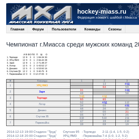
hockey-miass.ru
Федерация хоккея с шайбой г.Миасса
Главная
Форум
Пользователи
Команды
Сезоны
Чемпионат г.Миасса среди мужских команд 20
И
В
ВО
ПО
П
Ш
О
1.
Торпедо
12
8
3
0
1
84-34
30
2.
УРЦ ЯМЗ
12
9
0
1
2
66-42
28
3.
Заря
12
8
1
1
2
71-38
27
4.
Лотор
12
5
0
2
5
43-52
17
5.
Динамо
12
5
0
1
6
53-50
16
6.
Спутник 95
12
2
1
0
9
40-75
8
7.
Первомайка
12
0
0
0
12
27-93
0
#
Команда
1
2
3
.
1:3
4:5Д
1
УРЦ ЯМЗ
.
6:4
5:9
3:1
.
3:4Д
2
Заря
4:6
.
5:8
5:4Д
4:3Д
.
3
Торпедо
9:5
8:5
.
0:2
4:5Д
1:12
.
4
Лотор
3:4
0:5
4:5Б
.
4:6
2:6
3:5
5
Динамо
4:7
0:5
2:1
0:5
5:7
2:5
6
Спутник 95
3:10
5:10
2:11
4:7
3:9
2:10
7
Первомайка
3:9
0:9
1:9
2014-12-13 19:00
Стадион "Труд"
Спутник 95
-
Торпедо
2:11 (1:4, 1:5, 0:2)
2014-12-18 20:00
Стадион "Труд"
УРЦ ЯМЗ
-
Первомайка
7:4 (1:0, 1:2, 5:2)