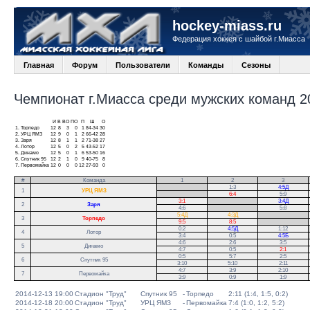
hockey-miass.ru
Федерация хоккея с шайбой г.Миасса
Главная
Форум
Пользователи
Команды
Сезоны
Чемпионат г.Миасса среди мужских команд 20
И
В
ВО
ПО
П
Ш
О
1.
Торпедо
12
8
3
0
1
84-34
30
2.
УРЦ ЯМЗ
12
9
0
1
2
66-42
28
3.
Заря
12
8
1
1
2
71-38
27
4.
Лотор
12
5
0
2
5
43-52
17
5.
Динамо
12
5
0
1
6
53-50
16
6.
Спутник 95
12
2
1
0
9
40-75
8
7.
Первомайка
12
0
0
0
12
27-93
0
#
Команда
1
2
3
.
1:3
4:5Д
1
УРЦ ЯМЗ
.
6:4
5:9
3:1
.
3:4Д
2
Заря
4:6
.
5:8
5:4Д
4:3Д
.
3
Торпедо
9:5
8:5
.
0:2
4:5Д
1:12
.
4
Лотор
3:4
0:5
4:5Б
.
4:6
2:6
3:5
5
Динамо
4:7
0:5
2:1
0:5
5:7
2:5
6
Спутник 95
3:10
5:10
2:11
4:7
3:9
2:10
7
Первомайка
3:9
0:9
1:9
2014-12-13 19:00
Стадион "Труд"
Спутник 95
-
Торпедо
2:11 (1:4, 1:5, 0:2)
2014-12-18 20:00
Стадион "Труд"
УРЦ ЯМЗ
-
Первомайка
7:4 (1:0, 1:2, 5:2)