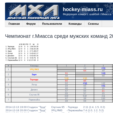
hockey-miass.ru
Федерация хоккея с шайбой г.Миасса
Главная
Форум
Пользователи
Команды
Сезоны
Чемпионат г.Миасса среди мужских команд 20
И
В
ВО
ПО
П
Ш
О
1.
Торпедо
12
8
3
0
1
84-34
30
2.
УРЦ ЯМЗ
12
9
0
1
2
66-42
28
3.
Заря
12
8
1
1
2
71-38
27
4.
Лотор
12
5
0
2
5
43-52
17
5.
Динамо
12
5
0
1
6
53-50
16
6.
Спутник 95
12
2
1
0
9
40-75
8
7.
Первомайка
12
0
0
0
12
27-93
0
#
Команда
1
2
3
.
1:3
4:5Д
1
УРЦ ЯМЗ
.
6:4
5:9
3:1
.
3:4Д
2
Заря
4:6
.
5:8
5:4Д
4:3Д
.
3
Торпедо
9:5
8:5
.
0:2
4:5Д
1:12
.
4
Лотор
3:4
0:5
4:5Б
.
4:6
2:6
3:5
5
Динамо
4:7
0:5
2:1
0:5
5:7
2:5
6
Спутник 95
3:10
5:10
2:11
4:7
3:9
2:10
7
Первомайка
3:9
0:9
1:9
2014-12-13 19:00
Стадион "Труд"
Спутник 95
-
Торпедо
2:11 (1:4, 1:5, 0:2)
2014-12-18 20:00
Стадион "Труд"
УРЦ ЯМЗ
-
Первомайка
7:4 (1:0, 1:2, 5:2)