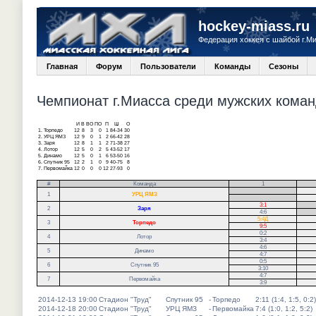
hockey-miass.ru
Федерация хоккея с шайбой г.М
Главная
Форум
Пользователи
Команды
Сезоны
Чемпионат г.Миасса среди мужских команд
И
В
ВО
ПО
П
Ш
О
1.
Торпедо
12
8
3
0
1
84-34
30
2.
УРЦ ЯМЗ
12
9
0
1
2
66-42
28
3.
Заря
12
8
1
1
2
71-38
27
4.
Лотор
12
5
0
2
5
43-52
17
5.
Динамо
12
5
0
1
6
53-50
16
6.
Спутник 95
12
2
1
0
9
40-75
8
7.
Первомайка
12
0
0
0
12
27-93
0
#
Команда
1
.
1
УРЦ ЯМЗ
.
3:1
.
2
Заря
4:6
.
5:4Д
3
Торпедо
9:5
0:2
4
Лотор
3:4
4:6
5
Динамо
4:7
0:5
6
Спутник 95
3:10
4:7
7
Первомайка
3:9
2014-12-13 19:00
Стадион "Труд"
Спутник 95
-
Торпедо
2:11 (1:4, 1:5, 0:2)
2014-12-18 20:00
Стадион "Труд"
УРЦ ЯМЗ
-
Первомайка
7:4 (1:0, 1:2, 5:2)