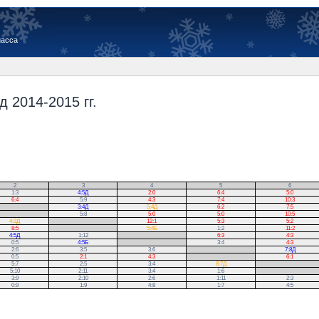
иасса
 2014-2015 гг.
2
3
4
5
6
1:3
4:5Д
2:0
6:4
5:0
6:4
5:9
4:3
7:4
10:3
3:4Д
5:4Д
6:2
7:5
5:8
5:0
5:0
10:5
4:3Д
.
12:1
5:3
5:2
8:5
.
5:4Б
1:2
11:2
4:5Д
1:12
.
6:3
4:3
0:5
4:5Б
.
3:4
4:3
2:6
3:5
3:6
.
7:8Д
0:5
2:1
4:3
.
6:1
5:7
2:5
3:4
8:7Д
.
5:10
2:11
3:4
1:6
.
3:9
2:10
2:6
1:11
2:3
0:9
1:9
4:8
1:7
4:5