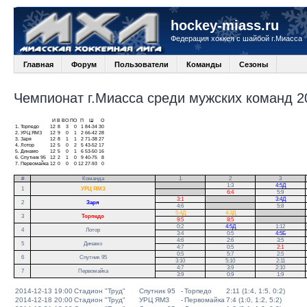
hockey-miass.ru
Федерация хоккея с шайбой г.Миасса
Главная
Форум
Пользователи
Команды
Сезоны
Чемпионат г.Миасса среди мужских команд 20
И
В
ВО
ПО
П
Ш
О
1.
Торпедо
12
8
3
0
1
84-34
30
2.
УРЦ ЯМЗ
12
9
0
1
2
66-42
28
3.
Заря
12
8
1
1
2
71-38
27
4.
Лотор
12
5
0
2
5
43-52
17
5.
Динамо
12
5
0
1
6
53-50
16
6.
Спутник 95
12
2
1
0
9
40-75
8
7.
Первомайка
12
0
0
0
12
27-93
0
#
Команда
1
2
3
.
1:3
4:5Д
1
УРЦ ЯМЗ
.
6:4
5:9
3:1
.
3:4Д
2
Заря
4:6
.
5:8
5:4Д
4:3Д
.
3
Торпедо
9:5
8:5
.
0:2
4:5Д
1:12
.
4
Лотор
3:4
0:5
4:5Б
.
4:6
2:6
3:5
5
Динамо
4:7
0:5
2:1
0:5
5:7
2:5
6
Спутник 95
3:10
5:10
2:11
4:7
3:9
2:10
7
Первомайка
3:9
0:9
1:9
2014-12-13 19:00
Стадион "Труд"
Спутник 95
-
Торпедо
2:11 (1:4, 1:5, 0:2)
2014-12-18 20:00
Стадион "Труд"
УРЦ ЯМЗ
-
Первомайка
7:4 (1:0, 1:2, 5:2)