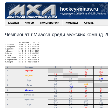
hockey-miass.ru
Федерация хоккея с шайбой г.Миасса
Главная
Форум
Пользователи
Команды
Сезоны
Чемпионат г.Миасса среди мужских команд 20
И
В
ВО
ПО
П
Ш
О
1.
Торпедо
16
15
0
0
1
131-70
45
2.
УРЦ ЯМЗ
16
12
1
0
3
118-60
38
3.
Динамо
15
10
0
0
5
74-53
30
4.
Викинг
14
9
0
0
5
104-55
27
5.
Лотор
16
8
1
1
6
103-75
27
6.
Заря
16
6
0
1
9
90-90
19
7.
Спутник 95
16
6
0
0
10
79-86
18
8.
Первомайка
16
2
0
0
14
68-123
6
9.
Спарта
15
0
0
0
15
53-208
0
#
Команда
1
2
3
4
.
5:7
15:5
4:3
1
Торпедо
.
6:2
4:3
10:6
7:5
.
6:2
7:4
2
УРЦ ЯМЗ
2:6
.
4:0
6:5Д
5:15
2:6
.
6:7Д
3
Заря
3:4
0:4
.
4:9
3:4
4:7
7:6Д
.
4
Лотор
6:10
5:6Д
9:4
.
1:12
2:5
4:6
3:2
5
Динамо
4:6
6:4
5:3
4:1
1:3
3:9
4:6
3:4
6
Спутник 95
2:10
6:8
6:4
4:6
3:10
1:10
1:6
2:7
7
Первомайка
5:7
1:12
2:10
3:6
10:12
2:16
0:10
2:13
8
Спарта
10:11
6:13
5:20
3:14