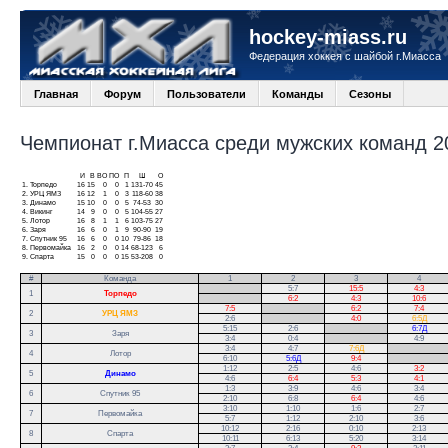
hockey-miass.ru
Федерация хоккея с шайбой г.Миасса
Главная
Форум
Пользователи
Команды
Сезоны
Чемпионат г.Миасса среди мужских команд 20
И
В
ВО
ПО
П
Ш
О
1.
Торпедо
16
15
0
0
1
131-70
45
2.
УРЦ ЯМЗ
16
12
1
0
3
118-60
38
3.
Динамо
15
10
0
0
5
74-53
30
4.
Викинг
14
9
0
0
5
104-55
27
5.
Лотор
16
8
1
1
6
103-75
27
6.
Заря
16
6
0
1
9
90-90
19
7.
Спутник 95
16
6
0
0
10
79-86
18
8.
Первомайка
16
2
0
0
14
68-123
6
9.
Спарта
15
0
0
0
15
53-208
0
#
Команда
1
2
3
4
.
5:7
15:5
4:3
1
Торпедо
.
6:2
4:3
10:6
7:5
.
6:2
7:4
2
УРЦ ЯМЗ
2:6
.
4:0
6:5Д
5:15
2:6
.
6:7Д
3
Заря
3:4
0:4
.
4:9
3:4
4:7
7:6Д
.
4
Лотор
6:10
5:6Д
9:4
.
1:12
2:5
4:6
3:2
5
Динамо
4:6
6:4
5:3
4:1
1:3
3:9
4:6
3:4
6
Спутник 95
2:10
6:8
6:4
4:6
3:10
1:10
1:6
2:7
7
Первомайка
5:7
1:12
2:10
3:6
10:12
2:16
0:10
2:13
8
Спарта
10:11
6:13
5:20
3:14