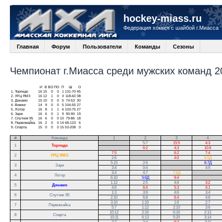
hockey-miass.ru
Федерация хоккея с шайбой г.Миасса
Главная
Форум
Пользователи
Команды
Сезоны
Чемпионат г.Миасса среди мужских команд 20
И
В
ВО
ПО
П
Ш
О
1.
Торпедо
16
15
0
0
1
131-70
45
2.
УРЦ ЯМЗ
16
12
1
0
3
118-60
38
3.
Динамо
15
10
0
0
5
74-53
30
4.
Викинг
14
9
0
0
5
104-55
27
5.
Лотор
16
8
1
1
6
103-75
27
6.
Заря
16
6
0
1
9
90-90
19
7.
Спутник 95
16
6
0
0
10
79-86
18
8.
Первомайка
16
2
0
0
14
68-123
6
9.
Спарта
15
0
0
0
15
53-208
0
#
Команда
1
2
3
4
.
5:7
15:5
4:3
1
Торпедо
.
6:2
4:3
10:6
7:5
.
6:2
7:4
2
УРЦ ЯМЗ
2:6
.
4:0
6:5Д
5:15
2:6
.
6:7Д
3
Заря
3:4
0:4
.
4:9
3:4
4:7
7:6Д
.
4
Лотор
6:10
5:6Д
9:4
.
1:12
2:5
4:6
3:2
5
Динамо
4:6
6:4
5:3
4:1
1:3
3:9
4:6
3:4
6
Спутник 95
2:10
6:8
6:4
4:6
3:10
1:10
1:6
2:7
7
Первомайка
5:7
1:12
2:10
3:6
10:12
2:16
0:10
2:13
8
Спарта
10:11
6:13
5:20
3:14