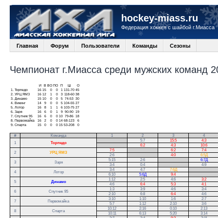
hockey-miass.ru
Федерация хоккея с шайбой г.Миасса
Главная
Форум
Пользователи
Команды
Сезоны
Чемпионат г.Миасса среди мужских команд 20
И
В
ВО
ПО
П
Ш
О
1.
Торпедо
16
15
0
0
1
131-70
45
2.
УРЦ ЯМЗ
16
12
1
0
3
118-60
38
3.
Динамо
15
10
0
0
5
74-53
30
4.
Викинг
14
9
0
0
5
104-55
27
5.
Лотор
16
8
1
1
6
103-75
27
6.
Заря
16
6
0
1
9
90-90
19
7.
Спутник 95
16
6
0
0
10
79-86
18
8.
Первомайка
16
2
0
0
14
68-123
6
9.
Спарта
15
0
0
0
15
53-208
0
#
Команда
1
2
3
4
.
5:7
15:5
4:3
1
Торпедо
.
6:2
4:3
10:6
7:5
.
6:2
7:4
2
УРЦ ЯМЗ
2:6
.
4:0
6:5Д
5:15
2:6
.
6:7Д
3
Заря
3:4
0:4
.
4:9
3:4
4:7
7:6Д
.
4
Лотор
6:10
5:6Д
9:4
.
1:12
2:5
4:6
3:2
5
Динамо
4:6
6:4
5:3
4:1
1:3
3:9
4:6
3:4
6
Спутник 95
2:10
6:8
6:4
4:6
3:10
1:10
1:6
2:7
7
Первомайка
5:7
1:12
2:10
3:6
10:12
2:16
0:10
2:13
8
Спарта
10:11
6:13
5:20
3:14