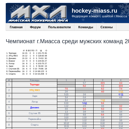
hockey-miass.ru
Федерация хоккея с шайбой г.Миасса
Главная
Форум
Пользователи
Команды
Сезоны
Чемпионат г.Миасса среди мужских команд 20
И
В
ВО
ПО
П
Ш
О
1.
Торпедо
16
15
0
0
1
131-70
45
2.
УРЦ ЯМЗ
16
12
1
0
3
118-60
38
3.
Динамо
15
10
0
0
5
74-53
30
4.
Викинг
14
9
0
0
5
104-55
27
5.
Лотор
16
8
1
1
6
103-75
27
6.
Заря
16
6
0
1
9
90-90
19
7.
Спутник 95
16
6
0
0
10
79-86
18
8.
Первомайка
16
2
0
0
14
68-123
6
9.
Спарта
15
0
0
0
15
53-208
0
#
Команда
1
2
3
4
.
5:7
15:5
4:3
1
Торпедо
.
6:2
4:3
10:6
7:5
.
6:2
7:4
2
УРЦ ЯМЗ
2:6
.
4:0
6:5Д
5:15
2:6
.
6:7Д
3
Заря
3:4
0:4
.
4:9
3:4
4:7
7:6Д
.
4
Лотор
6:10
5:6Д
9:4
.
1:12
2:5
4:6
3:2
5
Динамо
4:6
6:4
5:3
4:1
1:3
3:9
4:6
3:4
6
Спутник 95
2:10
6:8
6:4
4:6
3:10
1:10
1:6
2:7
7
Первомайка
5:7
1:12
2:10
3:6
10:12
2:16
0:10
2:13
8
Спарта
10:11
6:13
5:20
3:14