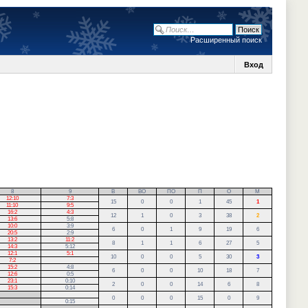
Расширенный поиск
Вход
8
9
В
ВО
ПО
П
О
М
12:10
7:3
15
0
0
1
45
1
11:10
9:5
16:2
4:3
12
1
0
3
38
2
13:6
5:8
10:0
3:9
6
0
1
9
19
6
20:5
2:9
13:2
11:2
8
1
1
6
27
5
14:3
5:12
12:1
5:1
10
0
0
5
30
3
7:2
15:2
4:8
6
0
0
10
18
7
12:6
0:5
23:1
0:10
2
0
0
14
6
8
15:3
0:14
0
0
0
15
0
9
0:15