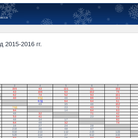
иасса
 2015-2016 гг.
3
4
5
6
7
15:5
4:3
12:1
3:1
10:3
4:3
10:6
6:4
10:2
7:5
6:2
7:4
5:2
9:3
10:1
4:0
6:5Д
4:6
8:6
12:1
.
6:7Д
6:4
6:4
6:1
.
4:9
3:5
4:6
10:2
7:6Д
.
2:3
4:3
7:2
9:4
.
1:4
6:4
6:3
4:6
3:2
.
7:1
4:2
5:3
4:1
.
2:3
8:4
4:6
3:4
1:7
.
8:2
6:4
4:6
3:2
.
7:4
1:6
2:7
2:4
2:8
.
2:10
3:6
4:8
4:7
.
0:10
2:13
1:12
2:15
1:23
.
5:20
3:14
2:7
6:12
3:15
.