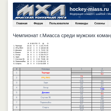
hockey-miass.ru
Федерация хоккея с шайбой г.М
Главная
Форум
Пользователи
Команды
Сезоны
Чемпионат г.Миасса среди мужских команд
И
В
ВО
ПО
П
Ш
О
1.
Торпедо
16
15
0
0
1
131-70
45
2.
УРЦ ЯМЗ
16
12
1
0
3
118-60
38
3.
Динамо
15
10
0
0
5
74-53
30
4.
Викинг
14
9
0
0
5
104-55
27
5.
Лотор
16
8
1
1
6
103-75
27
6.
Заря
16
6
0
1
9
90-90
19
7.
Спутник 95
16
6
0
0
10
79-86
18
8.
Первомайка
16
2
0
0
14
68-123
6
9.
Спарта
15
0
0
0
15
53-208
0
#
Команда
1
2
.
5:7
1
Торпедо
.
6:2
7:5
.
2
УРЦ ЯМЗ
2:6
.
5:15
2:6
3
Заря
3:4
0:4
3:4
4:7
4
Лотор
6:10
5:6Д
1:12
2:5
5
Динамо
4:6
6:4
1:3
3:9
6
Спутник 95
2:10
6:8
3:10
1:10
7
Первомайка
5:7
1:12
10:12
2:16
8
Спарта
10:11
6:13