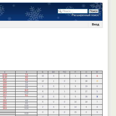
Расширенный поиск
Вход
8
9
В
ВО
ПО
П
О
М
12:10
7:3
15
0
0
1
45
1
11:10
9:5
16:2
4:3
12
1
0
3
38
2
13:6
5:8
10:0
3:9
6
0
1
9
19
6
20:5
2:9
13:2
11:2
8
1
1
6
27
5
14:3
5:12
12:1
5:1
10
0
0
5
30
3
7:2
15:2
4:8
6
0
0
10
18
7
12:6
0:5
23:1
0:10
2
0
0
14
6
8
15:3
0:14
0
0
0
15
0
9
0:15