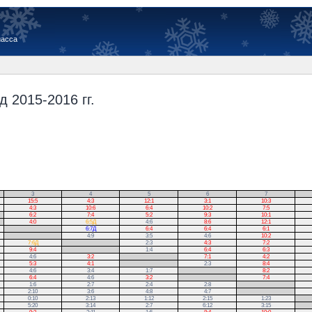
иасса
 2015-2016 гг.
3
4
5
6
7
15:5
4:3
12:1
3:1
10:3
4:3
10:6
6:4
10:2
7:5
6:2
7:4
5:2
9:3
10:1
4:0
6:5Д
4:6
8:6
12:1
.
6:7Д
6:4
6:4
6:1
.
4:9
3:5
4:6
10:2
7:6Д
.
2:3
4:3
7:2
9:4
.
1:4
6:4
6:3
4:6
3:2
.
7:1
4:2
5:3
4:1
.
2:3
8:4
4:6
3:4
1:7
.
8:2
6:4
4:6
3:2
.
7:4
1:6
2:7
2:4
2:8
.
2:10
3:6
4:8
4:7
.
0:10
2:13
1:12
2:15
1:23
.
5:20
3:14
2:7
6:12
3:15
.