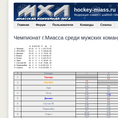
hockey-miass.ru
Федерация хоккея с шайбой г.М
Главная
Форум
Пользователи
Команды
Сезоны
Чемпионат г.Миасса среди мужских команд
И
В
ВО
ПО
П
Ш
О
1.
Торпедо
16
15
0
0
1
131-70
45
2.
УРЦ ЯМЗ
16
12
1
0
3
118-60
38
3.
Динамо
15
10
0
0
5
74-53
30
4.
Викинг
14
9
0
0
5
104-55
27
5.
Лотор
16
8
1
1
6
103-75
27
6.
Заря
16
6
0
1
9
90-90
19
7.
Спутник 95
16
6
0
0
10
79-86
18
8.
Первомайка
16
2
0
0
14
68-123
6
9.
Спарта
15
0
0
0
15
53-208
0
#
Команда
1
2
.
5:7
1
Торпедо
.
6:2
7:5
.
2
УРЦ ЯМЗ
2:6
.
5:15
2:6
3
Заря
3:4
0:4
3:4
4:7
4
Лотор
6:10
5:6Д
1:12
2:5
5
Динамо
4:6
6:4
1:3
3:9
6
Спутник 95
2:10
6:8
3:10
1:10
7
Первомайка
5:7
1:12
10:12
2:16
8
Спарта
10:11
6:13