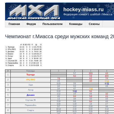
hockey-miass.ru
Федерация хоккея с шайбой г.Миасса
Главная
Форум
Пользователи
Команды
Сезоны
Чемпионат г.Миасса среди мужских команд 20
И
В
ВО
ПО
П
Ш
О
1.
Торпедо
16
15
0
0
1
131-70
45
2.
УРЦ ЯМЗ
16
12
1
0
3
118-60
38
3.
Динамо
15
10
0
0
5
74-53
30
4.
Викинг
14
9
0
0
5
104-55
27
5.
Лотор
16
8
1
1
6
103-75
27
6.
Заря
16
6
0
1
9
90-90
19
7.
Спутник 95
16
6
0
0
10
79-86
18
8.
Первомайка
16
2
0
0
14
68-123
6
9.
Спарта
15
0
0
0
15
53-208
0
#
Команда
1
2
3
4
.
5:7
15:5
4:3
1
Торпедо
.
6:2
4:3
10:6
7:5
.
6:2
7:4
2
УРЦ ЯМЗ
2:6
.
4:0
6:5Д
5:15
2:6
.
6:7Д
3
Заря
3:4
0:4
.
4:9
3:4
4:7
7:6Д
.
4
Лотор
6:10
5:6Д
9:4
.
1:12
2:5
4:6
3:2
5
Динамо
4:6
6:4
5:3
4:1
1:3
3:9
4:6
3:4
6
Спутник 95
2:10
6:8
6:4
4:6
3:10
1:10
1:6
2:7
7
Первомайка
5:7
1:12
2:10
3:6
10:12
2:16
0:10
2:13
8
Спарта
10:11
6:13
5:20
3:14