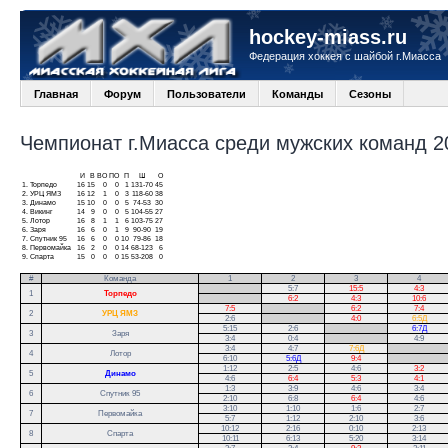
hockey-miass.ru
Федерация хоккея с шайбой г.Миасса
Главная
Форум
Пользователи
Команды
Сезоны
Чемпионат г.Миасса среди мужских команд 20
И
В
ВО
ПО
П
Ш
О
1.
Торпедо
16
15
0
0
1
131-70
45
2.
УРЦ ЯМЗ
16
12
1
0
3
118-60
38
3.
Динамо
15
10
0
0
5
74-53
30
4.
Викинг
14
9
0
0
5
104-55
27
5.
Лотор
16
8
1
1
6
103-75
27
6.
Заря
16
6
0
1
9
90-90
19
7.
Спутник 95
16
6
0
0
10
79-86
18
8.
Первомайка
16
2
0
0
14
68-123
6
9.
Спарта
15
0
0
0
15
53-208
0
#
Команда
1
2
3
4
.
5:7
15:5
4:3
1
Торпедо
.
6:2
4:3
10:6
7:5
.
6:2
7:4
2
УРЦ ЯМЗ
2:6
.
4:0
6:5Д
5:15
2:6
.
6:7Д
3
Заря
3:4
0:4
.
4:9
3:4
4:7
7:6Д
.
4
Лотор
6:10
5:6Д
9:4
.
1:12
2:5
4:6
3:2
5
Динамо
4:6
6:4
5:3
4:1
1:3
3:9
4:6
3:4
6
Спутник 95
2:10
6:8
6:4
4:6
3:10
1:10
1:6
2:7
7
Первомайка
5:7
1:12
2:10
3:6
10:12
2:16
0:10
2:13
8
Спарта
10:11
6:13
5:20
3:14