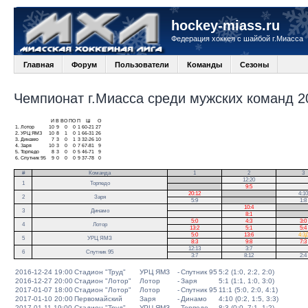
hockey-miass.ru
Федерация хоккея с шайбой г.Миасса
Главная
Форум
Пользователи
Команды
Сезоны
Чемпионат г.Миасса среди мужских команд 20
И
В
ВО
ПО
П
Ш
О
1.
Лотор
10
9
0
0
1
60-21
27
2.
УРЦ ЯМЗ
10
8
1
0
1
66-31
26
3.
Динамо
7
3
0
1
3
32-26
10
4.
Заря
10
3
0
0
7
67-81
9
5.
Торпедо
8
3
0
0
5
46-71
9
6.
Спутник 95
9
0
0
0
9
37-78
0
#
Команда
1
2
3
.
12:20
1
Торпедо
.
9:5
20:12
.
4:10
2
Заря
5:9
.
1:8
10:4
.
3
Динамо
8:1
.
5:0
4:3
3:0
4
Лотор
13:2
5:1
5:4
5:0
13:6
4:3
5
УРЦ ЯМЗ
8:3
9:8
7:3
12:13
3:7
6
Спутник 95
3:7
8:12
2:4
2016-12-24 19:00
Стадион "Труд"
УРЦ ЯМЗ
-
Спутник 95
5:2 (1:0, 2:2, 2:0)
2016-12-27 20:00
Стадион "Лотор"
Лотор
-
Заря
5:1 (1:1, 1:0, 3:0)
2017-01-07 18:00
Стадион "Лотор"
Лотор
-
Спутник 95
11:1 (5:0, 2:0, 4:1)
2017-01-10 20:00
Первомайский
Заря
-
Динамо
4:10 (0:2, 1:5, 3:3)
2017-01-11 19:00
Стадион "Труд"
УРЦ ЯМЗ
-
Торпедо
8:3 (0:0, 7:1, 1:2)