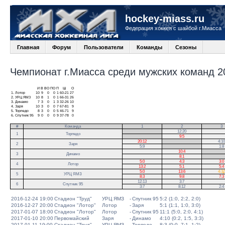
hockey-miass.ru
Федерация хоккея с шайбой г.Миасса
Главная
Форум
Пользователи
Команды
Сезоны
Чемпионат г.Миасса среди мужских команд 20
И
В
ВО
ПО
П
Ш
О
1.
Лотор
10
9
0
0
1
60-21
27
2.
УРЦ ЯМЗ
10
8
1
0
1
66-31
26
3.
Динамо
7
3
0
1
3
32-26
10
4.
Заря
10
3
0
0
7
67-81
9
5.
Торпедо
8
3
0
0
5
46-71
9
6.
Спутник 95
9
0
0
0
9
37-78
0
#
Команда
1
2
3
.
12:20
1
Торпедо
.
9:5
20:12
.
4:10
2
Заря
5:9
.
1:8
10:4
.
3
Динамо
8:1
.
5:0
4:3
3:0
4
Лотор
13:2
5:1
5:4
5:0
13:6
4:3
5
УРЦ ЯМЗ
8:3
9:8
7:3
12:13
3:7
6
Спутник 95
3:7
8:12
2:4
2016-12-24 19:00
Стадион "Труд"
УРЦ ЯМЗ
-
Спутник 95
5:2 (1:0, 2:2, 2:0)
2016-12-27 20:00
Стадион "Лотор"
Лотор
-
Заря
5:1 (1:1, 1:0, 3:0)
2017-01-07 18:00
Стадион "Лотор"
Лотор
-
Спутник 95
11:1 (5:0, 2:0, 4:1)
2017-01-10 20:00
Первомайский
Заря
-
Динамо
4:10 (0:2, 1:5, 3:3)
2017-01-11 19:00
Стадион "Труд"
УРЦ ЯМЗ
-
Торпедо
8:3 (0:0, 7:1, 1:2)