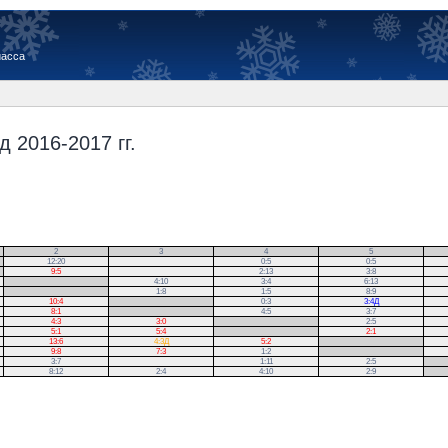
иасса
 2016-2017 гг.
2
3
4
5
12:20
0:5
0:5
9:5
2:13
3:8
.
4:10
3:4
6:13
.
1:8
1:5
8:9
10:4
.
0:3
3:4Д
8:1
.
4:5
3:7
4:3
3:0
.
2:5
5:1
5:4
.
2:1
13:6
4:3Д
5:2
.
9:8
7:3
1:2
.
3:7
1:11
2:5
.
8:12
2:4
4:10
2:9
.