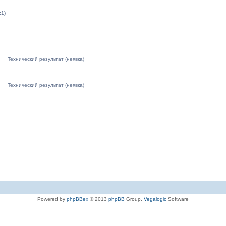
:1)
Технический результат (неявка)
Технический результат (неявка)
Powered by
phpBBex
© 2013
phpBB
Group,
Vegalogic
Software