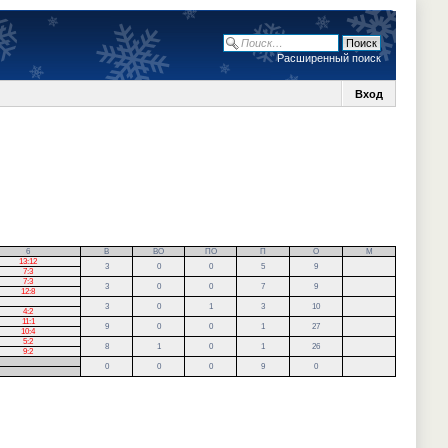
Расширенный поиск
Вход
6
В
ВО
ПО
П
О
М
13:12
3
0
0
5
9
7:3
7:3
3
0
0
7
9
12:8
3
0
1
3
10
4:2
11:1
9
0
0
1
27
10:4
5:2
8
1
0
1
26
9:2
0
0
0
9
0