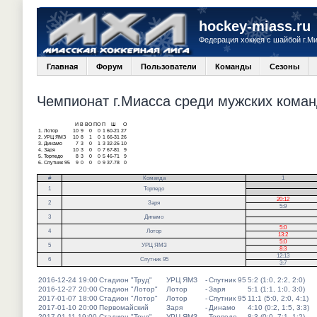
hockey-miass.ru
Федерация хоккея с шайбой г.М
Главная
Форум
Пользователи
Команды
Сезоны
Чемпионат г.Миасса среди мужских команд
И
В
ВО
ПО
П
Ш
О
1.
Лотор
10
9
0
0
1
60-21
27
2.
УРЦ ЯМЗ
10
8
1
0
1
66-31
26
3.
Динамо
7
3
0
1
3
32-26
10
4.
Заря
10
3
0
0
7
67-81
9
5.
Торпедо
8
3
0
0
5
46-71
9
6.
Спутник 95
9
0
0
0
9
37-78
0
#
Команда
1
.
1
Торпедо
.
20:12
2
Заря
5:9
3
Динамо
5:0
4
Лотор
13:2
5:0
5
УРЦ ЯМЗ
8:3
12:13
6
Спутник 95
3:7
2016-12-24 19:00
Стадион "Труд"
УРЦ ЯМЗ
-
Спутник 95
5:2 (1:0, 2:2, 2:0)
2016-12-27 20:00
Стадион "Лотор"
Лотор
-
Заря
5:1 (1:1, 1:0, 3:0)
2017-01-07 18:00
Стадион "Лотор"
Лотор
-
Спутник 95
11:1 (5:0, 2:0, 4:1)
2017-01-10 20:00
Первомайский
Заря
-
Динамо
4:10 (0:2, 1:5, 3:3)
2017-01-11 19:00
Стадион "Труд"
УРЦ ЯМЗ
-
Торпедо
8:3 (0:0, 7:1, 1:2)