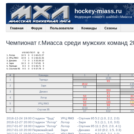
hockey-miass.ru
Федерация хоккея с шайбой г.Миасса
Главная
Форум
Пользователи
Команды
Сезоны
Чемпионат г.Миасса среди мужских команд 20
И
В
ВО
ПО
П
Ш
О
1.
Лотор
10
9
0
0
1
60-21
27
2.
УРЦ ЯМЗ
10
8
1
0
1
66-31
26
3.
Динамо
7
3
0
1
3
32-26
10
4.
Заря
10
3
0
0
7
67-81
9
5.
Торпедо
8
3
0
0
5
46-71
9
6.
Спутник 95
9
0
0
0
9
37-78
0
#
Команда
1
2
3
.
12:20
1
Торпедо
.
9:5
20:12
.
4:10
2
Заря
5:9
.
1:8
10:4
.
3
Динамо
8:1
.
5:0
4:3
3:0
4
Лотор
13:2
5:1
5:4
5:0
13:6
4:3
5
УРЦ ЯМЗ
8:3
9:8
7:3
12:13
3:7
6
Спутник 95
3:7
8:12
2:4
2016-12-24 19:00
Стадион "Труд"
УРЦ ЯМЗ
-
Спутник 95
5:2 (1:0, 2:2, 2:0)
2016-12-27 20:00
Стадион "Лотор"
Лотор
-
Заря
5:1 (1:1, 1:0, 3:0)
2017-01-07 18:00
Стадион "Лотор"
Лотор
-
Спутник 95
11:1 (5:0, 2:0, 4:1)
2017-01-10 20:00
Первомайский
Заря
-
Динамо
4:10 (0:2, 1:5, 3:3)
2017-01-11 19:00
Стадион "Труд"
УРЦ ЯМЗ
-
Торпедо
8:3 (0:0, 7:1, 1:2)