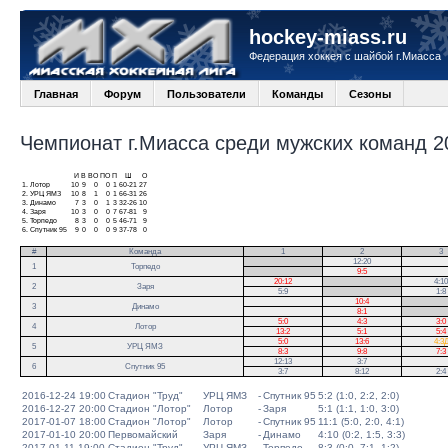
hockey-miass.ru
Федерация хоккея с шайбой г.Миасса
Главная
Форум
Пользователи
Команды
Сезоны
Чемпионат г.Миасса среди мужских команд 20
И
В
ВО
ПО
П
Ш
О
1.
Лотор
10
9
0
0
1
60-21
27
2.
УРЦ ЯМЗ
10
8
1
0
1
66-31
26
3.
Динамо
7
3
0
1
3
32-26
10
4.
Заря
10
3
0
0
7
67-81
9
5.
Торпедо
8
3
0
0
5
46-71
9
6.
Спутник 95
9
0
0
0
9
37-78
0
#
Команда
1
2
3
.
12:20
1
Торпедо
.
9:5
20:12
.
4:10
2
Заря
5:9
.
1:8
10:4
.
3
Динамо
8:1
.
5:0
4:3
3:0
4
Лотор
13:2
5:1
5:4
5:0
13:6
4:3
5
УРЦ ЯМЗ
8:3
9:8
7:3
12:13
3:7
6
Спутник 95
3:7
8:12
2:4
2016-12-24 19:00
Стадион "Труд"
УРЦ ЯМЗ
-
Спутник 95
5:2 (1:0, 2:2, 2:0)
2016-12-27 20:00
Стадион "Лотор"
Лотор
-
Заря
5:1 (1:1, 1:0, 3:0)
2017-01-07 18:00
Стадион "Лотор"
Лотор
-
Спутник 95
11:1 (5:0, 2:0, 4:1)
2017-01-10 20:00
Первомайский
Заря
-
Динамо
4:10 (0:2, 1:5, 3:3)
2017-01-11 19:00
Стадион "Труд"
УРЦ ЯМЗ
-
Торпедо
8:3 (0:0, 7:1, 1:2)