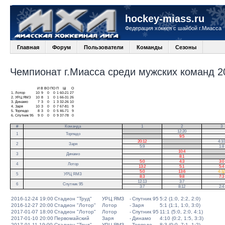
hockey-miass.ru
Федерация хоккея с шайбой г.Миасса
Главная
Форум
Пользователи
Команды
Сезоны
Чемпионат г.Миасса среди мужских команд 20
И
В
ВО
ПО
П
Ш
О
1.
Лотор
10
9
0
0
1
60-21
27
2.
УРЦ ЯМЗ
10
8
1
0
1
66-31
26
3.
Динамо
7
3
0
1
3
32-26
10
4.
Заря
10
3
0
0
7
67-81
9
5.
Торпедо
8
3
0
0
5
46-71
9
6.
Спутник 95
9
0
0
0
9
37-78
0
#
Команда
1
2
3
.
12:20
1
Торпедо
.
9:5
20:12
.
4:10
2
Заря
5:9
.
1:8
10:4
.
3
Динамо
8:1
.
5:0
4:3
3:0
4
Лотор
13:2
5:1
5:4
5:0
13:6
4:3
5
УРЦ ЯМЗ
8:3
9:8
7:3
12:13
3:7
6
Спутник 95
3:7
8:12
2:4
2016-12-24 19:00
Стадион "Труд"
УРЦ ЯМЗ
-
Спутник 95
5:2 (1:0, 2:2, 2:0)
2016-12-27 20:00
Стадион "Лотор"
Лотор
-
Заря
5:1 (1:1, 1:0, 3:0)
2017-01-07 18:00
Стадион "Лотор"
Лотор
-
Спутник 95
11:1 (5:0, 2:0, 4:1)
2017-01-10 20:00
Первомайский
Заря
-
Динамо
4:10 (0:2, 1:5, 3:3)
2017-01-11 19:00
Стадион "Труд"
УРЦ ЯМЗ
-
Торпедо
8:3 (0:0, 7:1, 1:2)