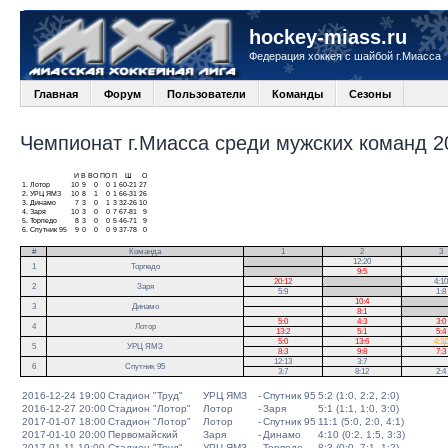
hockey-miass.ru
Федерация хоккея с шайбой г.Миасса
Главная
Форум
Пользователи
Команды
Сезоны
Чемпионат г.Миасса среди мужских команд 20
И
В
ВО
ПО
П
Ш
О
1.
Лотор
10
9
0
0
1
60-21
27
2.
УРЦ ЯМЗ
10
8
1
0
1
66-31
26
3.
Динамо
7
3
0
1
3
32-26
10
4.
Заря
10
3
0
0
7
67-81
9
5.
Торпедо
8
3
0
0
5
46-71
9
6.
Спутник 95
9
0
0
0
9
37-78
0
#
Команда
1
2
3
.
12:20
1
Торпедо
.
9:5
20:12
.
4:10
2
Заря
5:9
.
1:8
10:4
.
3
Динамо
8:1
.
5:0
4:3
3:0
4
Лотор
13:2
5:1
5:4
5:0
13:6
4:3
5
УРЦ ЯМЗ
8:3
9:8
7:3
12:13
3:7
6
Спутник 95
3:7
8:12
2:4
2016-12-24 19:00
Стадион "Труд"
УРЦ ЯМЗ
-
Спутник 95
5:2 (1:0, 2:2, 2:0)
2016-12-27 20:00
Стадион "Лотор"
Лотор
-
Заря
5:1 (1:1, 1:0, 3:0)
2017-01-07 18:00
Стадион "Лотор"
Лотор
-
Спутник 95
11:1 (5:0, 2:0, 4:1)
2017-01-10 20:00
Первомайский
Заря
-
Динамо
4:10 (0:2, 1:5, 3:3)
2017-01-11 19:00
Стадион "Труд"
УРЦ ЯМЗ
-
Торпедо
8:3 (0:0, 7:1, 1:2)