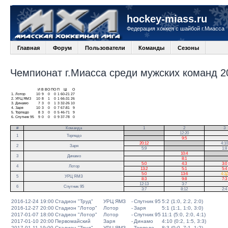
hockey-miass.ru
Федерация хоккея с шайбой г.Миасса
Главная
Форум
Пользователи
Команды
Сезоны
Чемпионат г.Миасса среди мужских команд 20
И
В
ВО
ПО
П
Ш
О
1.
Лотор
10
9
0
0
1
60-21
27
2.
УРЦ ЯМЗ
10
8
1
0
1
66-31
26
3.
Динамо
7
3
0
1
3
32-26
10
4.
Заря
10
3
0
0
7
67-81
9
5.
Торпедо
8
3
0
0
5
46-71
9
6.
Спутник 95
9
0
0
0
9
37-78
0
#
Команда
1
2
3
.
12:20
1
Торпедо
.
9:5
20:12
.
4:10
2
Заря
5:9
.
1:8
10:4
.
3
Динамо
8:1
.
5:0
4:3
3:0
4
Лотор
13:2
5:1
5:4
5:0
13:6
4:3
5
УРЦ ЯМЗ
8:3
9:8
7:3
12:13
3:7
6
Спутник 95
3:7
8:12
2:4
2016-12-24 19:00
Стадион "Труд"
УРЦ ЯМЗ
-
Спутник 95
5:2 (1:0, 2:2, 2:0)
2016-12-27 20:00
Стадион "Лотор"
Лотор
-
Заря
5:1 (1:1, 1:0, 3:0)
2017-01-07 18:00
Стадион "Лотор"
Лотор
-
Спутник 95
11:1 (5:0, 2:0, 4:1)
2017-01-10 20:00
Первомайский
Заря
-
Динамо
4:10 (0:2, 1:5, 3:3)
2017-01-11 19:00
Стадион "Труд"
УРЦ ЯМЗ
-
Торпедо
8:3 (0:0, 7:1, 1:2)