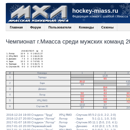
hockey-miass.ru
Федерация хоккея с шайбой г.Миасса
Главная
Форум
Пользователи
Команды
Сезоны
Чемпионат г.Миасса среди мужских команд 20
И
В
ВО
ПО
П
Ш
О
1.
Лотор
10
9
0
0
1
60-21
27
2.
УРЦ ЯМЗ
10
8
1
0
1
66-31
26
3.
Динамо
7
3
0
1
3
32-26
10
4.
Заря
10
3
0
0
7
67-81
9
5.
Торпедо
8
3
0
0
5
46-71
9
6.
Спутник 95
9
0
0
0
9
37-78
0
#
Команда
1
2
3
.
12:20
1
Торпедо
.
9:5
20:12
.
4:10
2
Заря
5:9
.
1:8
10:4
.
3
Динамо
8:1
.
5:0
4:3
3:0
4
Лотор
13:2
5:1
5:4
5:0
13:6
4:3
5
УРЦ ЯМЗ
8:3
9:8
7:3
12:13
3:7
6
Спутник 95
3:7
8:12
2:4
2016-12-24 19:00
Стадион "Труд"
УРЦ ЯМЗ
-
Спутник 95
5:2 (1:0, 2:2, 2:0)
2016-12-27 20:00
Стадион "Лотор"
Лотор
-
Заря
5:1 (1:1, 1:0, 3:0)
2017-01-07 18:00
Стадион "Лотор"
Лотор
-
Спутник 95
11:1 (5:0, 2:0, 4:1)
2017-01-10 20:00
Первомайский
Заря
-
Динамо
4:10 (0:2, 1:5, 3:3)
2017-01-11 19:00
Стадион "Труд"
УРЦ ЯМЗ
-
Торпедо
8:3 (0:0, 7:1, 1:2)