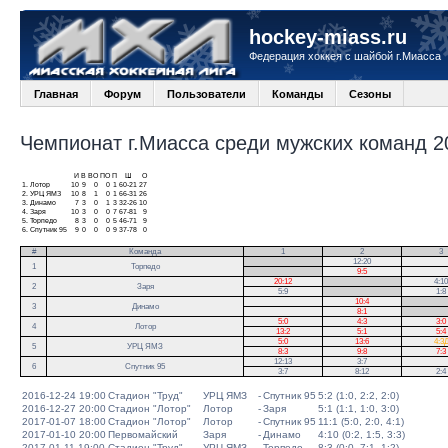
hockey-miass.ru
Федерация хоккея с шайбой г.Миасса
Главная
Форум
Пользователи
Команды
Сезоны
Чемпионат г.Миасса среди мужских команд 20
И
В
ВО
ПО
П
Ш
О
1.
Лотор
10
9
0
0
1
60-21
27
2.
УРЦ ЯМЗ
10
8
1
0
1
66-31
26
3.
Динамо
7
3
0
1
3
32-26
10
4.
Заря
10
3
0
0
7
67-81
9
5.
Торпедо
8
3
0
0
5
46-71
9
6.
Спутник 95
9
0
0
0
9
37-78
0
#
Команда
1
2
3
.
12:20
1
Торпедо
.
9:5
20:12
.
4:10
2
Заря
5:9
.
1:8
10:4
.
3
Динамо
8:1
.
5:0
4:3
3:0
4
Лотор
13:2
5:1
5:4
5:0
13:6
4:3
5
УРЦ ЯМЗ
8:3
9:8
7:3
12:13
3:7
6
Спутник 95
3:7
8:12
2:4
2016-12-24 19:00
Стадион "Труд"
УРЦ ЯМЗ
-
Спутник 95
5:2 (1:0, 2:2, 2:0)
2016-12-27 20:00
Стадион "Лотор"
Лотор
-
Заря
5:1 (1:1, 1:0, 3:0)
2017-01-07 18:00
Стадион "Лотор"
Лотор
-
Спутник 95
11:1 (5:0, 2:0, 4:1)
2017-01-10 20:00
Первомайский
Заря
-
Динамо
4:10 (0:2, 1:5, 3:3)
2017-01-11 19:00
Стадион "Труд"
УРЦ ЯМЗ
-
Торпедо
8:3 (0:0, 7:1, 1:2)