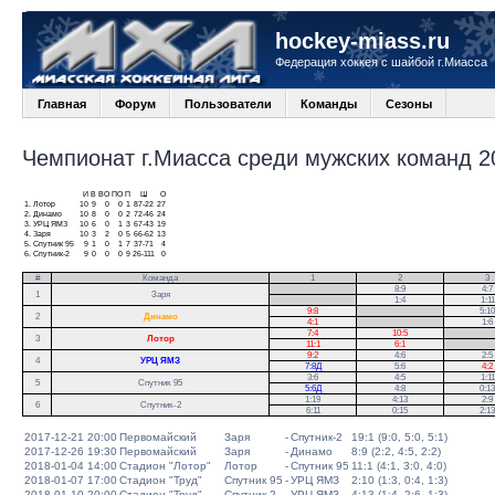
hockey-miass.ru
Федерация хоккея с шайбой г.Миасса
Главная
Форум
Пользователи
Команды
Сезоны
Чемпионат г.Миасса среди мужских команд 20
И
В
ВО
ПО
П
Ш
О
1.
Лотор
10
9
0
0
1
87-22
27
2.
Динамо
10
8
0
0
2
72-46
24
3.
УРЦ ЯМЗ
10
6
0
1
3
67-43
19
4.
Заря
10
3
2
0
5
66-62
13
5.
Спутник 95
9
1
0
1
7
37-71
4
6.
Спутник-2
9
0
0
0
9
26-111
0
#
Команда
1
2
3
.
8:9
4:7
1
Заря
.
1:4
1:11
9:8
.
5:10
2
Динамо
4:1
.
1:6
7:4
10:5
.
3
Лотор
11:1
6:1
.
9:2
4:6
2:5
4
УРЦ ЯМЗ
7:8Д
5:6
4:2
3:6
4:5
1:11
5
Спутник 95
5:6Д
4:8
0:13
1:19
4:13
2:9
6
Спутник-2
6:11
0:15
2:13
2017-12-21 20:00
Первомайский
Заря
-
Спутник-2
19:1 (9:0, 5:0, 5:1)
2017-12-26 19:30
Первомайский
Заря
-
Динамо
8:9 (2:2, 4:5, 2:2)
2018-01-04 14:00
Стадион "Лотор"
Лотор
-
Спутник 95
11:1 (4:1, 3:0, 4:0)
2018-01-07 17:00
Стадион "Труд"
Спутник 95
-
УРЦ ЯМЗ
2:10 (1:3, 0:4, 1:3)
2018-01-10 20:00
Стадион "Труд"
Спутник-2
-
УРЦ ЯМЗ
4:13 (1:4, 2:6, 1:3)