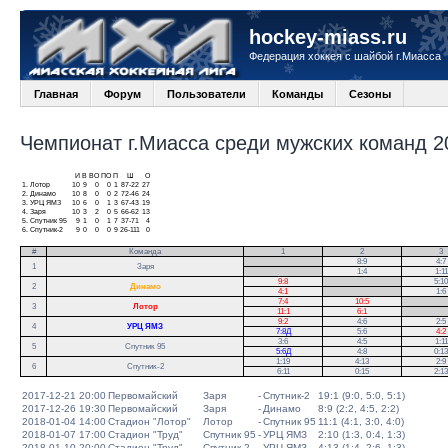
hockey-miass.ru
Федерация хоккея с шайбой г.Миасса
Главная
Форум
Пользователи
Команды
Сезоны
Чемпионат г.Миасса среди мужских команд 20
И
В
ВО
ПО
П
Ш
О
1.
Лотор
10
9
0
0
1
87-22
27
2.
Динамо
10
8
0
0
2
72-46
24
3.
УРЦ ЯМЗ
10
6
0
1
3
67-43
19
4.
Заря
10
3
2
0
5
66-62
13
5.
Спутник 95
9
1
0
1
7
37-71
4
6.
Спутник-2
9
0
0
0
9
26-111
0
#
Команда
1
2
3
.
8:9
4:7
1
Заря
.
1:4
1:11
9:8
.
5:10
2
Динамо
4:1
.
1:6
7:4
10:5
.
3
Лотор
11:1
6:1
.
9:2
4:6
2:5
4
УРЦ ЯМЗ
7:8Д
5:6
4:2
3:6
4:5
1:11
5
Спутник 95
5:6Д
4:8
0:13
1:19
4:13
2:9
6
Спутник-2
6:11
0:15
2:13
2017-12-21 20:00
Первомайский
Заря
-
Спутник-2
19:1 (9:0, 5:0, 5:1)
2017-12-26 19:30
Первомайский
Заря
-
Динамо
8:9 (2:2, 4:5, 2:2)
2018-01-04 14:00
Стадион "Лотор"
Лотор
-
Спутник 95
11:1 (4:1, 3:0, 4:0)
2018-01-07 17:00
Стадион "Труд"
Спутник 95
-
УРЦ ЯМЗ
2:10 (1:3, 0:4, 1:3)
2018-01-10 20:00
Стадион "Труд"
Спутник-2
-
УРЦ ЯМЗ
4:13 (1:4, 2:6, 1:3)