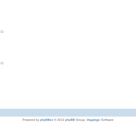
:1)
:1)
Powered by
phpBBex
© 2013
phpBB
Group,
Vegalogic
Software