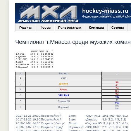
hockey-miass.ru
Федерация хоккея с шайбой г.М
Главная
Форум
Пользователи
Команды
Сезоны
Чемпионат г.Миасса среди мужских команд
И
В
ВО
ПО
П
Ш
О
1.
Лотор
10
9
0
0
1
87-22
27
2.
Динамо
10
8
0
0
2
72-46
24
3.
УРЦ ЯМЗ
10
6
0
1
3
67-43
19
4.
Заря
10
3
2
0
5
66-62
13
5.
Спутник 95
9
1
0
1
7
37-71
4
6.
Спутник-2
9
0
0
0
9
26-111
0
#
Команда
1
.
1
Заря
.
9:8
2
Динамо
4:1
7:4
3
Лотор
11:1
9:2
4
УРЦ ЯМЗ
7:8Д
3:6
5
Спутник 95
5:6Д
1:19
6
Спутник-2
6:11
2017-12-21 20:00
Первомайский
Заря
-
Спутник-2
19:1 (9:0, 5:0, 5:1)
2017-12-26 19:30
Первомайский
Заря
-
Динамо
8:9 (2:2, 4:5, 2:2)
2018-01-04 14:00
Стадион "Лотор"
Лотор
-
Спутник 95
11:1 (4:1, 3:0, 4:0)
2018-01-07 17:00
Стадион "Труд"
Спутник 95
-
УРЦ ЯМЗ
2:10 (1:3, 0:4, 1:3)
2018-01-10 20:00
Стадион "Труд"
Спутник-2
-
УРЦ ЯМЗ
4:13 (1:4, 2:6, 1:3)