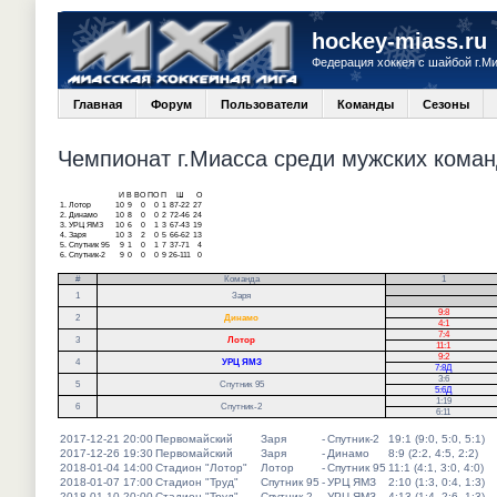
hockey-miass.ru
Федерация хоккея с шайбой г.М
Главная
Форум
Пользователи
Команды
Сезоны
Чемпионат г.Миасса среди мужских команд
И
В
ВО
ПО
П
Ш
О
1.
Лотор
10
9
0
0
1
87-22
27
2.
Динамо
10
8
0
0
2
72-46
24
3.
УРЦ ЯМЗ
10
6
0
1
3
67-43
19
4.
Заря
10
3
2
0
5
66-62
13
5.
Спутник 95
9
1
0
1
7
37-71
4
6.
Спутник-2
9
0
0
0
9
26-111
0
#
Команда
1
.
1
Заря
.
9:8
2
Динамо
4:1
7:4
3
Лотор
11:1
9:2
4
УРЦ ЯМЗ
7:8Д
3:6
5
Спутник 95
5:6Д
1:19
6
Спутник-2
6:11
2017-12-21 20:00
Первомайский
Заря
-
Спутник-2
19:1 (9:0, 5:0, 5:1)
2017-12-26 19:30
Первомайский
Заря
-
Динамо
8:9 (2:2, 4:5, 2:2)
2018-01-04 14:00
Стадион "Лотор"
Лотор
-
Спутник 95
11:1 (4:1, 3:0, 4:0)
2018-01-07 17:00
Стадион "Труд"
Спутник 95
-
УРЦ ЯМЗ
2:10 (1:3, 0:4, 1:3)
2018-01-10 20:00
Стадион "Труд"
Спутник-2
-
УРЦ ЯМЗ
4:13 (1:4, 2:6, 1:3)