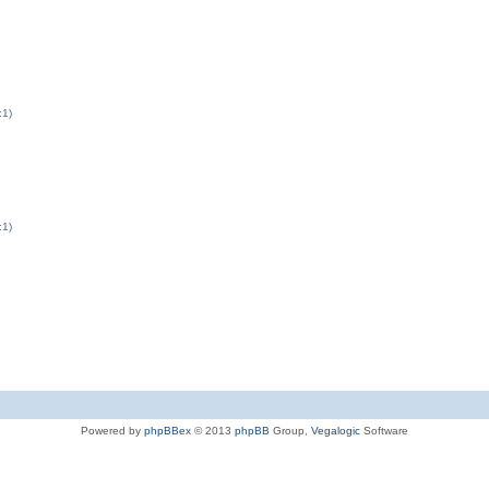
:1)
:1)
Powered by
phpBBex
© 2013
phpBB
Group,
Vegalogic
Software