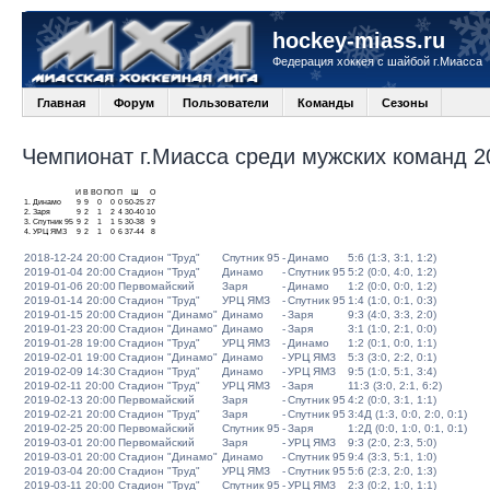
hockey-miass.ru
Федерация хоккея с шайбой г.Миасса
Главная
Форум
Пользователи
Команды
Сезоны
Чемпионат г.Миасса среди мужских команд 20
И
В
ВО
ПО
П
Ш
О
1.
Динамо
9
9
0
0
0
50-25
27
2.
Заря
9
2
1
2
4
30-40
10
3.
Спутник 95
9
2
1
1
5
30-38
9
4.
УРЦ ЯМЗ
9
2
1
0
6
37-44
8
2018-12-24 20:00
Стадион "Труд"
Спутник 95
-
Динамо
5:6 (1:3, 3:1, 1:2)
2019-01-04 20:00
Стадион "Труд"
Динамо
-
Спутник 95
5:2 (0:0, 4:0, 1:2)
2019-01-06 20:00
Первомайский
Заря
-
Динамо
1:2 (0:0, 0:0, 1:2)
2019-01-14 20:00
Стадион "Труд"
УРЦ ЯМЗ
-
Спутник 95
1:4 (1:0, 0:1, 0:3)
2019-01-15 20:00
Стадион "Динамо"
Динамо
-
Заря
9:3 (4:0, 3:3, 2:0)
2019-01-23 20:00
Стадион "Динамо"
Динамо
-
Заря
3:1 (1:0, 2:1, 0:0)
2019-01-28 19:00
Стадион "Труд"
УРЦ ЯМЗ
-
Динамо
1:2 (0:1, 0:0, 1:1)
2019-02-01 19:00
Стадион "Динамо"
Динамо
-
УРЦ ЯМЗ
5:3 (3:0, 2:2, 0:1)
2019-02-09 14:30
Стадион "Труд"
Динамо
-
УРЦ ЯМЗ
9:5 (1:0, 5:1, 3:4)
2019-02-11 20:00
Стадион "Труд"
УРЦ ЯМЗ
-
Заря
11:3 (3:0, 2:1, 6:2)
2019-02-13 20:00
Первомайский
Заря
-
Спутник 95
4:2 (0:0, 3:1, 1:1)
2019-02-21 20:00
Стадион "Труд"
Заря
-
Спутник 95
3:4Д (1:3, 0:0, 2:0, 0:1)
2019-02-25 20:00
Первомайский
Спутник 95
-
Заря
1:2Д (0:0, 1:0, 0:1, 0:1)
2019-03-01 20:00
Первомайский
Заря
-
УРЦ ЯМЗ
9:3 (2:0, 2:3, 5:0)
2019-03-01 20:00
Стадион "Динамо"
Динамо
-
Спутник 95
9:4 (3:3, 5:1, 1:0)
2019-03-04 20:00
Стадион "Труд"
УРЦ ЯМЗ
-
Спутник 95
5:6 (2:3, 2:0, 1:3)
2019-03-11 20:00
Стадион "Труд"
Спутник 95
-
УРЦ ЯМЗ
2:3 (0:2, 1:0, 1:1)