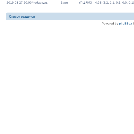
2019-03-27 20:00
Чебаркуль
Заря
-
УРЦ ЯМЗ
4:5Б (2:2, 2:1, 0:1, 0:0, 0:1)
Список разделов
Powered by
phpBBex
©