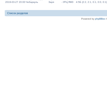
2019-03-27 20:00
Чебаркуль
Заря
-
УРЦ ЯМЗ
4:5Б (2:2, 2:1, 0:1, 0:0, 0:1)
Список разделов
Powered by
phpBBex
©