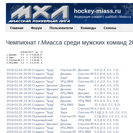
hockey-miass.ru
Федерация хоккея с шайбой г.Миасса
Главная
Форум
Пользователи
Команды
Сезоны
Чемпионат г.Миасса среди мужских команд 20
И
В
ВО
ПО
П
Ш
О
1.
Динамо
9
9
0
0
0
50-25
27
2.
Заря
9
2
1
2
4
30-40
10
3.
Спутник 95
9
2
1
1
5
30-38
9
4.
УРЦ ЯМЗ
9
2
1
0
6
37-44
8
2018-12-24 20:00
Стадион "Труд"
Спутник 95
-
Динамо
5:6 (1:3, 3:1, 1:2)
2019-01-04 20:00
Стадион "Труд"
Динамо
-
Спутник 95
5:2 (0:0, 4:0, 1:2)
2019-01-06 20:00
Первомайский
Заря
-
Динамо
1:2 (0:0, 0:0, 1:2)
2019-01-14 20:00
Стадион "Труд"
УРЦ ЯМЗ
-
Спутник 95
1:4 (1:0, 0:1, 0:3)
2019-01-15 20:00
Стадион "Динамо"
Динамо
-
Заря
9:3 (4:0, 3:3, 2:0)
2019-01-23 20:00
Стадион "Динамо"
Динамо
-
Заря
3:1 (1:0, 2:1, 0:0)
2019-01-28 19:00
Стадион "Труд"
УРЦ ЯМЗ
-
Динамо
1:2 (0:1, 0:0, 1:1)
2019-02-01 19:00
Стадион "Динамо"
Динамо
-
УРЦ ЯМЗ
5:3 (3:0, 2:2, 0:1)
2019-02-09 14:30
Стадион "Труд"
Динамо
-
УРЦ ЯМЗ
9:5 (1:0, 5:1, 3:4)
2019-02-11 20:00
Стадион "Труд"
УРЦ ЯМЗ
-
Заря
11:3 (3:0, 2:1, 6:2)
2019-02-13 20:00
Первомайский
Заря
-
Спутник 95
4:2 (0:0, 3:1, 1:1)
2019-02-21 20:00
Стадион "Труд"
Заря
-
Спутник 95
3:4Д (1:3, 0:0, 2:0, 0:1)
2019-02-25 20:00
Первомайский
Спутник 95
-
Заря
1:2Д (0:0, 1:0, 0:1, 0:1)
2019-03-01 20:00
Первомайский
Заря
-
УРЦ ЯМЗ
9:3 (2:0, 2:3, 5:0)
2019-03-01 20:00
Стадион "Динамо"
Динамо
-
Спутник 95
9:4 (3:3, 5:1, 1:0)
2019-03-04 20:00
Стадион "Труд"
УРЦ ЯМЗ
-
Спутник 95
5:6 (2:3, 2:0, 1:3)
2019-03-11 20:00
Стадион "Труд"
Спутник 95
-
УРЦ ЯМЗ
2:3 (0:2, 1:0, 1:1)