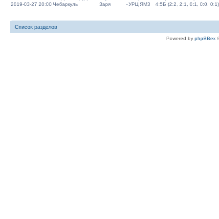
2019-03-27 20:00
Чебаркуль
Заря
-
УРЦ ЯМЗ
4:5Б (2:2, 2:1, 0:1, 0:0, 0:1)
Список разделов
Powered by
phpBBex
©