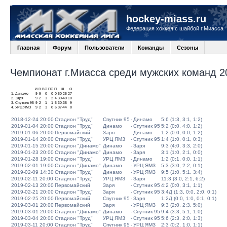
hockey-miass.ru
Федерация хоккея с шайбой г.Миасса
Главная
Форум
Пользователи
Команды
Сезоны
Чемпионат г.Миасса среди мужских команд 20
И
В
ВО
ПО
П
Ш
О
1.
Динамо
9
9
0
0
0
50-25
27
2.
Заря
9
2
1
2
4
30-40
10
3.
Спутник 95
9
2
1
1
5
30-38
9
4.
УРЦ ЯМЗ
9
2
1
0
6
37-44
8
2018-12-24 20:00
Стадион "Труд"
Спутник 95
-
Динамо
5:6 (1:3, 3:1, 1:2)
2019-01-04 20:00
Стадион "Труд"
Динамо
-
Спутник 95
5:2 (0:0, 4:0, 1:2)
2019-01-06 20:00
Первомайский
Заря
-
Динамо
1:2 (0:0, 0:0, 1:2)
2019-01-14 20:00
Стадион "Труд"
УРЦ ЯМЗ
-
Спутник 95
1:4 (1:0, 0:1, 0:3)
2019-01-15 20:00
Стадион "Динамо"
Динамо
-
Заря
9:3 (4:0, 3:3, 2:0)
2019-01-23 20:00
Стадион "Динамо"
Динамо
-
Заря
3:1 (1:0, 2:1, 0:0)
2019-01-28 19:00
Стадион "Труд"
УРЦ ЯМЗ
-
Динамо
1:2 (0:1, 0:0, 1:1)
2019-02-01 19:00
Стадион "Динамо"
Динамо
-
УРЦ ЯМЗ
5:3 (3:0, 2:2, 0:1)
2019-02-09 14:30
Стадион "Труд"
Динамо
-
УРЦ ЯМЗ
9:5 (1:0, 5:1, 3:4)
2019-02-11 20:00
Стадион "Труд"
УРЦ ЯМЗ
-
Заря
11:3 (3:0, 2:1, 6:2)
2019-02-13 20:00
Первомайский
Заря
-
Спутник 95
4:2 (0:0, 3:1, 1:1)
2019-02-21 20:00
Стадион "Труд"
Заря
-
Спутник 95
3:4Д (1:3, 0:0, 2:0, 0:1)
2019-02-25 20:00
Первомайский
Спутник 95
-
Заря
1:2Д (0:0, 1:0, 0:1, 0:1)
2019-03-01 20:00
Первомайский
Заря
-
УРЦ ЯМЗ
9:3 (2:0, 2:3, 5:0)
2019-03-01 20:00
Стадион "Динамо"
Динамо
-
Спутник 95
9:4 (3:3, 5:1, 1:0)
2019-03-04 20:00
Стадион "Труд"
УРЦ ЯМЗ
-
Спутник 95
5:6 (2:3, 2:0, 1:3)
2019-03-11 20:00
Стадион "Труд"
Спутник 95
-
УРЦ ЯМЗ
2:3 (0:2, 1:0, 1:1)