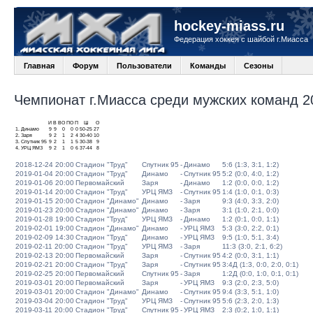
hockey-miass.ru
Федерация хоккея с шайбой г.Миасса
Главная
Форум
Пользователи
Команды
Сезоны
Чемпионат г.Миасса среди мужских команд 20
И
В
ВО
ПО
П
Ш
О
1.
Динамо
9
9
0
0
0
50-25
27
2.
Заря
9
2
1
2
4
30-40
10
3.
Спутник 95
9
2
1
1
5
30-38
9
4.
УРЦ ЯМЗ
9
2
1
0
6
37-44
8
2018-12-24 20:00
Стадион "Труд"
Спутник 95
-
Динамо
5:6 (1:3, 3:1, 1:2)
2019-01-04 20:00
Стадион "Труд"
Динамо
-
Спутник 95
5:2 (0:0, 4:0, 1:2)
2019-01-06 20:00
Первомайский
Заря
-
Динамо
1:2 (0:0, 0:0, 1:2)
2019-01-14 20:00
Стадион "Труд"
УРЦ ЯМЗ
-
Спутник 95
1:4 (1:0, 0:1, 0:3)
2019-01-15 20:00
Стадион "Динамо"
Динамо
-
Заря
9:3 (4:0, 3:3, 2:0)
2019-01-23 20:00
Стадион "Динамо"
Динамо
-
Заря
3:1 (1:0, 2:1, 0:0)
2019-01-28 19:00
Стадион "Труд"
УРЦ ЯМЗ
-
Динамо
1:2 (0:1, 0:0, 1:1)
2019-02-01 19:00
Стадион "Динамо"
Динамо
-
УРЦ ЯМЗ
5:3 (3:0, 2:2, 0:1)
2019-02-09 14:30
Стадион "Труд"
Динамо
-
УРЦ ЯМЗ
9:5 (1:0, 5:1, 3:4)
2019-02-11 20:00
Стадион "Труд"
УРЦ ЯМЗ
-
Заря
11:3 (3:0, 2:1, 6:2)
2019-02-13 20:00
Первомайский
Заря
-
Спутник 95
4:2 (0:0, 3:1, 1:1)
2019-02-21 20:00
Стадион "Труд"
Заря
-
Спутник 95
3:4Д (1:3, 0:0, 2:0, 0:1)
2019-02-25 20:00
Первомайский
Спутник 95
-
Заря
1:2Д (0:0, 1:0, 0:1, 0:1)
2019-03-01 20:00
Первомайский
Заря
-
УРЦ ЯМЗ
9:3 (2:0, 2:3, 5:0)
2019-03-01 20:00
Стадион "Динамо"
Динамо
-
Спутник 95
9:4 (3:3, 5:1, 1:0)
2019-03-04 20:00
Стадион "Труд"
УРЦ ЯМЗ
-
Спутник 95
5:6 (2:3, 2:0, 1:3)
2019-03-11 20:00
Стадион "Труд"
Спутник 95
-
УРЦ ЯМЗ
2:3 (0:2, 1:0, 1:1)