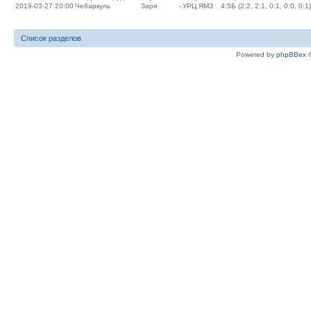
2019-03-27 20:00
Чебаркуль
Заря
-
УРЦ ЯМЗ
4:5Б (2:2, 2:1, 0:1, 0:0, 0:1)
Список разделов
Powered by
phpBBex
©