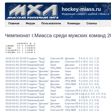
hockey-miass.ru
Федерация хоккея с шайбой г.Миасса
Главная
Форум
Пользователи
Команды
Сезоны
Чемпионат г.Миасса среди мужских команд 20
И
В
ВО
ПО
П
Ш
О
1.
Динамо
9
9
0
0
0
50-25
27
2.
Заря
9
2
1
2
4
30-40
10
3.
Спутник 95
9
2
1
1
5
30-38
9
4.
УРЦ ЯМЗ
9
2
1
0
6
37-44
8
2018-12-24 20:00
Стадион "Труд"
Спутник 95
-
Динамо
5:6 (1:3, 3:1, 1:2)
2019-01-04 20:00
Стадион "Труд"
Динамо
-
Спутник 95
5:2 (0:0, 4:0, 1:2)
2019-01-06 20:00
Первомайский
Заря
-
Динамо
1:2 (0:0, 0:0, 1:2)
2019-01-14 20:00
Стадион "Труд"
УРЦ ЯМЗ
-
Спутник 95
1:4 (1:0, 0:1, 0:3)
2019-01-15 20:00
Стадион "Динамо"
Динамо
-
Заря
9:3 (4:0, 3:3, 2:0)
2019-01-23 20:00
Стадион "Динамо"
Динамо
-
Заря
3:1 (1:0, 2:1, 0:0)
2019-01-28 19:00
Стадион "Труд"
УРЦ ЯМЗ
-
Динамо
1:2 (0:1, 0:0, 1:1)
2019-02-01 19:00
Стадион "Динамо"
Динамо
-
УРЦ ЯМЗ
5:3 (3:0, 2:2, 0:1)
2019-02-09 14:30
Стадион "Труд"
Динамо
-
УРЦ ЯМЗ
9:5 (1:0, 5:1, 3:4)
2019-02-11 20:00
Стадион "Труд"
УРЦ ЯМЗ
-
Заря
11:3 (3:0, 2:1, 6:2)
2019-02-13 20:00
Первомайский
Заря
-
Спутник 95
4:2 (0:0, 3:1, 1:1)
2019-02-21 20:00
Стадион "Труд"
Заря
-
Спутник 95
3:4Д (1:3, 0:0, 2:0, 0:1)
2019-02-25 20:00
Первомайский
Спутник 95
-
Заря
1:2Д (0:0, 1:0, 0:1, 0:1)
2019-03-01 20:00
Первомайский
Заря
-
УРЦ ЯМЗ
9:3 (2:0, 2:3, 5:0)
2019-03-01 20:00
Стадион "Динамо"
Динамо
-
Спутник 95
9:4 (3:3, 5:1, 1:0)
2019-03-04 20:00
Стадион "Труд"
УРЦ ЯМЗ
-
Спутник 95
5:6 (2:3, 2:0, 1:3)
2019-03-11 20:00
Стадион "Труд"
Спутник 95
-
УРЦ ЯМЗ
2:3 (0:2, 1:0, 1:1)