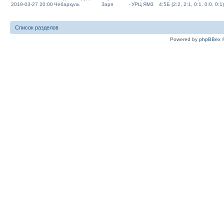
2019-03-27 20:00
Чебаркуль
Заря
-
УРЦ ЯМЗ
4:5Б (2:2, 2:1, 0:1, 0:0, 0:1)
Список разделов
Powered by
phpBBex
©