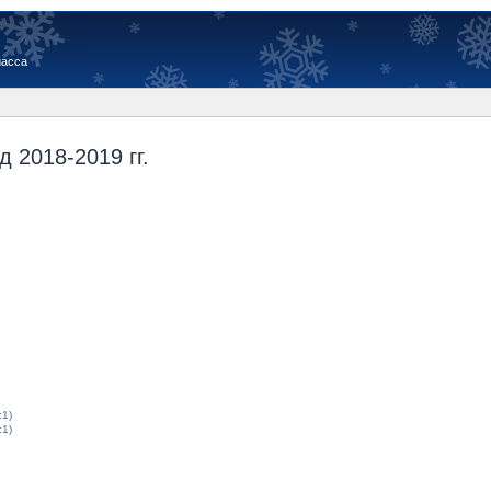
иасса
 2018-2019 гг.
:1)
:1)