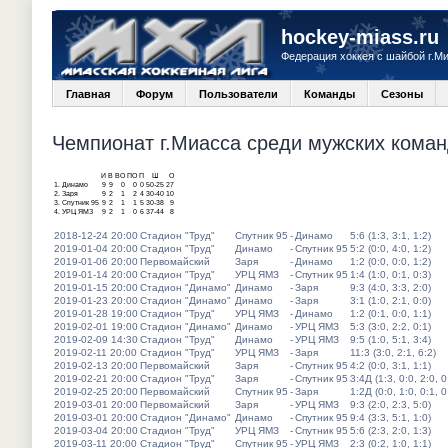
hockey-miass.ru
Федерация хоккея с шайбой г.М
Главная
Форум
Пользователи
Команды
Сезоны
Чемпионат г.Миасса среди мужских команд
И
В
ВО
ПО
П
Ш
О
1.
Динамо
9
9
0
0
0
50-25
27
2.
Заря
9
2
1
2
4
30-40
10
3.
Спутник 95
9
2
1
1
5
30-38
9
4.
УРЦ ЯМЗ
9
2
1
0
6
37-44
8
2018-12-24 20:00
Стадион "Труд"
Спутник 95
-
Динамо
5:6 (1:3, 3:1, 1:2)
2019-01-04 20:00
Стадион "Труд"
Динамо
-
Спутник 95
5:2 (0:0, 4:0, 1:2)
2019-01-06 20:00
Первомайский
Заря
-
Динамо
1:2 (0:0, 0:0, 1:2)
2019-01-14 20:00
Стадион "Труд"
УРЦ ЯМЗ
-
Спутник 95
1:4 (1:0, 0:1, 0:3)
2019-01-15 20:00
Стадион "Динамо"
Динамо
-
Заря
9:3 (4:0, 3:3, 2:0)
2019-01-23 20:00
Стадион "Динамо"
Динамо
-
Заря
3:1 (1:0, 2:1, 0:0)
2019-01-28 19:00
Стадион "Труд"
УРЦ ЯМЗ
-
Динамо
1:2 (0:1, 0:0, 1:1)
2019-02-01 19:00
Стадион "Динамо"
Динамо
-
УРЦ ЯМЗ
5:3 (3:0, 2:2, 0:1)
2019-02-09 14:30
Стадион "Труд"
Динамо
-
УРЦ ЯМЗ
9:5 (1:0, 5:1, 3:4)
2019-02-11 20:00
Стадион "Труд"
УРЦ ЯМЗ
-
Заря
11:3 (3:0, 2:1, 6:2)
2019-02-13 20:00
Первомайский
Заря
-
Спутник 95
4:2 (0:0, 3:1, 1:1)
2019-02-21 20:00
Стадион "Труд"
Заря
-
Спутник 95
3:4Д (1:3, 0:0, 2:0, 0
2019-02-25 20:00
Первомайский
Спутник 95
-
Заря
1:2Д (0:0, 1:0, 0:1, 0
2019-03-01 20:00
Первомайский
Заря
-
УРЦ ЯМЗ
9:3 (2:0, 2:3, 5:0)
2019-03-01 20:00
Стадион "Динамо"
Динамо
-
Спутник 95
9:4 (3:3, 5:1, 1:0)
2019-03-04 20:00
Стадион "Труд"
УРЦ ЯМЗ
-
Спутник 95
5:6 (2:3, 2:0, 1:3)
2019-03-11 20:00
Стадион "Труд"
Спутник 95
-
УРЦ ЯМЗ
2:3 (0:2, 1:0, 1:1)