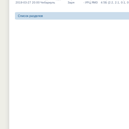
2019-03-27 20:00
Чебаркуль
Заря
-
УРЦ ЯМЗ
4:5Б (2:2, 2:1, 0:1, 0
Список разделов