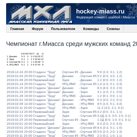
hockey-miass.ru
Федерация хоккея с шайбой г.Миасса
Главная
Форум
Пользователи
Команды
Сезоны
Чемпионат г.Миасса среди мужских команд 20
И
В
ВО
ПО
П
Ш
О
1.
Динамо
9
9
0
0
0
50-25
27
2.
Заря
9
2
1
2
4
30-40
10
3.
Спутник 95
9
2
1
1
5
30-38
9
4.
УРЦ ЯМЗ
9
2
1
0
6
37-44
8
2018-12-24 20:00
Стадион "Труд"
Спутник 95
-
Динамо
5:6 (1:3, 3:1, 1:2)
2019-01-04 20:00
Стадион "Труд"
Динамо
-
Спутник 95
5:2 (0:0, 4:0, 1:2)
2019-01-06 20:00
Первомайский
Заря
-
Динамо
1:2 (0:0, 0:0, 1:2)
2019-01-14 20:00
Стадион "Труд"
УРЦ ЯМЗ
-
Спутник 95
1:4 (1:0, 0:1, 0:3)
2019-01-15 20:00
Стадион "Динамо"
Динамо
-
Заря
9:3 (4:0, 3:3, 2:0)
2019-01-23 20:00
Стадион "Динамо"
Динамо
-
Заря
3:1 (1:0, 2:1, 0:0)
2019-01-28 19:00
Стадион "Труд"
УРЦ ЯМЗ
-
Динамо
1:2 (0:1, 0:0, 1:1)
2019-02-01 19:00
Стадион "Динамо"
Динамо
-
УРЦ ЯМЗ
5:3 (3:0, 2:2, 0:1)
2019-02-09 14:30
Стадион "Труд"
Динамо
-
УРЦ ЯМЗ
9:5 (1:0, 5:1, 3:4)
2019-02-11 20:00
Стадион "Труд"
УРЦ ЯМЗ
-
Заря
11:3 (3:0, 2:1, 6:2)
2019-02-13 20:00
Первомайский
Заря
-
Спутник 95
4:2 (0:0, 3:1, 1:1)
2019-02-21 20:00
Стадион "Труд"
Заря
-
Спутник 95
3:4Д (1:3, 0:0, 2:0, 0:1)
2019-02-25 20:00
Первомайский
Спутник 95
-
Заря
1:2Д (0:0, 1:0, 0:1, 0:1)
2019-03-01 20:00
Первомайский
Заря
-
УРЦ ЯМЗ
9:3 (2:0, 2:3, 5:0)
2019-03-01 20:00
Стадион "Динамо"
Динамо
-
Спутник 95
9:4 (3:3, 5:1, 1:0)
2019-03-04 20:00
Стадион "Труд"
УРЦ ЯМЗ
-
Спутник 95
5:6 (2:3, 2:0, 1:3)
2019-03-11 20:00
Стадион "Труд"
Спутник 95
-
УРЦ ЯМЗ
2:3 (0:2, 1:0, 1:1)