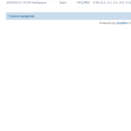
2019-03-27 20:00
Чебаркуль
Заря
-
УРЦ ЯМЗ
4:5Б (2:2, 2:1, 0:1, 0:0, 0:1)
Список разделов
Powered by
phpBBex
©