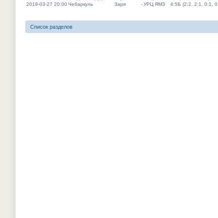
2019-03-27 20:00
Чебаркуль
Заря
-
УРЦ ЯМЗ
4:5Б (2:2, 2:1, 0:1, 0
Список разделов