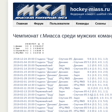
hockey-miass.ru
Федерация хоккея с шайбой г.М
Главная
Форум
Пользователи
Команды
Сезоны
Чемпионат г.Миасса среди мужских команд
И
В
ВО
ПО
П
Ш
О
1.
Динамо
9
9
0
0
0
50-25
27
2.
Заря
9
2
1
2
4
30-40
10
3.
Спутник 95
9
2
1
1
5
30-38
9
4.
УРЦ ЯМЗ
9
2
1
0
6
37-44
8
2018-12-24 20:00
Стадион "Труд"
Спутник 95
-
Динамо
5:6 (1:3, 3:1, 1:2)
2019-01-04 20:00
Стадион "Труд"
Динамо
-
Спутник 95
5:2 (0:0, 4:0, 1:2)
2019-01-06 20:00
Первомайский
Заря
-
Динамо
1:2 (0:0, 0:0, 1:2)
2019-01-14 20:00
Стадион "Труд"
УРЦ ЯМЗ
-
Спутник 95
1:4 (1:0, 0:1, 0:3)
2019-01-15 20:00
Стадион "Динамо"
Динамо
-
Заря
9:3 (4:0, 3:3, 2:0)
2019-01-23 20:00
Стадион "Динамо"
Динамо
-
Заря
3:1 (1:0, 2:1, 0:0)
2019-01-28 19:00
Стадион "Труд"
УРЦ ЯМЗ
-
Динамо
1:2 (0:1, 0:0, 1:1)
2019-02-01 19:00
Стадион "Динамо"
Динамо
-
УРЦ ЯМЗ
5:3 (3:0, 2:2, 0:1)
2019-02-09 14:30
Стадион "Труд"
Динамо
-
УРЦ ЯМЗ
9:5 (1:0, 5:1, 3:4)
2019-02-11 20:00
Стадион "Труд"
УРЦ ЯМЗ
-
Заря
11:3 (3:0, 2:1, 6:2)
2019-02-13 20:00
Первомайский
Заря
-
Спутник 95
4:2 (0:0, 3:1, 1:1)
2019-02-21 20:00
Стадион "Труд"
Заря
-
Спутник 95
3:4Д (1:3, 0:0, 2:0, 0
2019-02-25 20:00
Первомайский
Спутник 95
-
Заря
1:2Д (0:0, 1:0, 0:1, 0
2019-03-01 20:00
Первомайский
Заря
-
УРЦ ЯМЗ
9:3 (2:0, 2:3, 5:0)
2019-03-01 20:00
Стадион "Динамо"
Динамо
-
Спутник 95
9:4 (3:3, 5:1, 1:0)
2019-03-04 20:00
Стадион "Труд"
УРЦ ЯМЗ
-
Спутник 95
5:6 (2:3, 2:0, 1:3)
2019-03-11 20:00
Стадион "Труд"
Спутник 95
-
УРЦ ЯМЗ
2:3 (0:2, 1:0, 1:1)