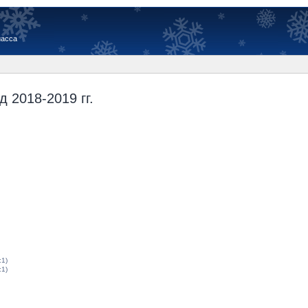
иасса
 2018-2019 гг.
:1)
:1)