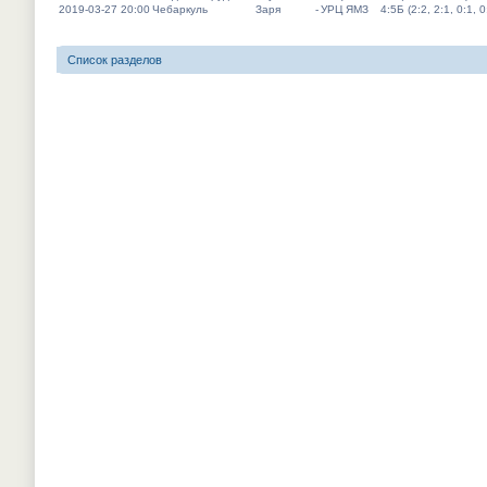
2019-03-27 20:00
Чебаркуль
Заря
-
УРЦ ЯМЗ
4:5Б (2:2, 2:1, 0:1, 0
Список разделов