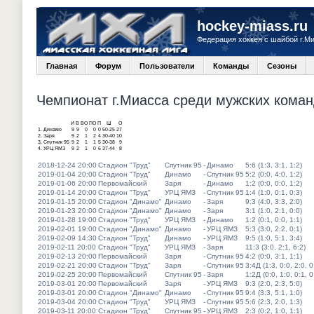
hockey-miass.ru
Федерация хоккея с шайбой г.М
Главная
Форум
Пользователи
Команды
Сезоны
Чемпионат г.Миасса среди мужских команд
И
В
ВО
ПО
П
Ш
О
1.
Динамо
9
9
0
0
0
50-25
27
2.
Заря
9
2
1
2
4
30-40
10
3.
Спутник 95
9
2
1
1
5
30-38
9
4.
УРЦ ЯМЗ
9
2
1
0
6
37-44
8
2018-12-24 20:00
Стадион "Труд"
Спутник 95
-
Динамо
5:6 (1:3, 3:1, 1:2)
2019-01-04 20:00
Стадион "Труд"
Динамо
-
Спутник 95
5:2 (0:0, 4:0, 1:2)
2019-01-06 20:00
Первомайский
Заря
-
Динамо
1:2 (0:0, 0:0, 1:2)
2019-01-14 20:00
Стадион "Труд"
УРЦ ЯМЗ
-
Спутник 95
1:4 (1:0, 0:1, 0:3)
2019-01-15 20:00
Стадион "Динамо"
Динамо
-
Заря
9:3 (4:0, 3:3, 2:0)
2019-01-23 20:00
Стадион "Динамо"
Динамо
-
Заря
3:1 (1:0, 2:1, 0:0)
2019-01-28 19:00
Стадион "Труд"
УРЦ ЯМЗ
-
Динамо
1:2 (0:1, 0:0, 1:1)
2019-02-01 19:00
Стадион "Динамо"
Динамо
-
УРЦ ЯМЗ
5:3 (3:0, 2:2, 0:1)
2019-02-09 14:30
Стадион "Труд"
Динамо
-
УРЦ ЯМЗ
9:5 (1:0, 5:1, 3:4)
2019-02-11 20:00
Стадион "Труд"
УРЦ ЯМЗ
-
Заря
11:3 (3:0, 2:1, 6:2)
2019-02-13 20:00
Первомайский
Заря
-
Спутник 95
4:2 (0:0, 3:1, 1:1)
2019-02-21 20:00
Стадион "Труд"
Заря
-
Спутник 95
3:4Д (1:3, 0:0, 2:0, 0
2019-02-25 20:00
Первомайский
Спутник 95
-
Заря
1:2Д (0:0, 1:0, 0:1, 0
2019-03-01 20:00
Первомайский
Заря
-
УРЦ ЯМЗ
9:3 (2:0, 2:3, 5:0)
2019-03-01 20:00
Стадион "Динамо"
Динамо
-
Спутник 95
9:4 (3:3, 5:1, 1:0)
2019-03-04 20:00
Стадион "Труд"
УРЦ ЯМЗ
-
Спутник 95
5:6 (2:3, 2:0, 1:3)
2019-03-11 20:00
Стадион "Труд"
Спутник 95
-
УРЦ ЯМЗ
2:3 (0:2, 1:0, 1:1)