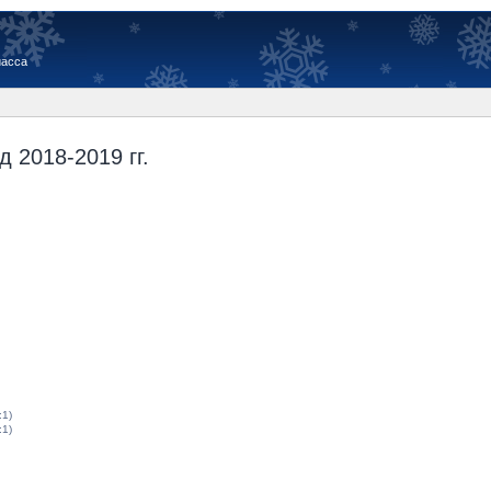
иасса
 2018-2019 гг.
:1)
:1)