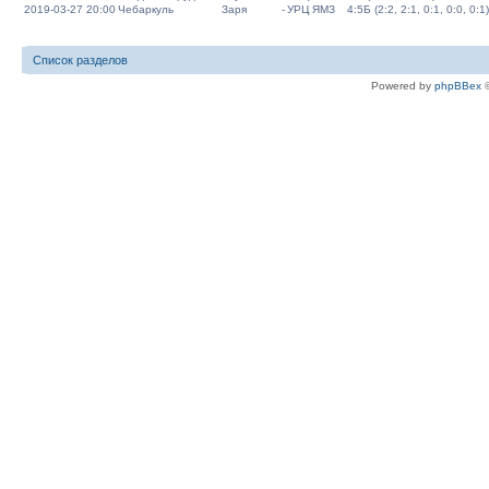
2019-03-27 20:00
Чебаркуль
Заря
-
УРЦ ЯМЗ
4:5Б (2:2, 2:1, 0:1, 0:0, 0:1)
Список разделов
Powered by
phpBBex
©