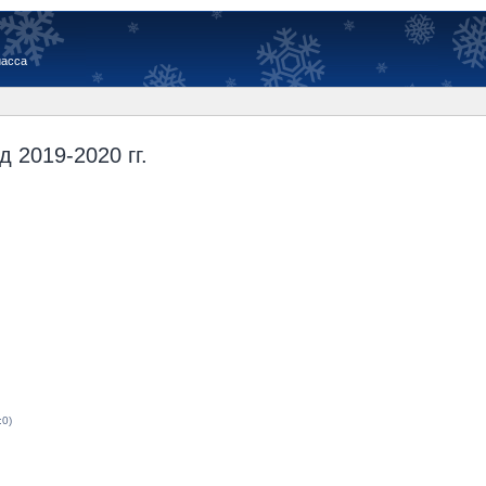
иасса
 2019-2020 гг.
:0)