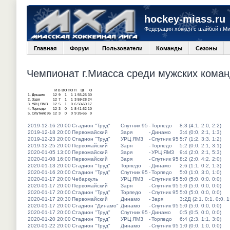
hockey-miass.ru
Федерация хоккея с шайбой г.М
Главная
Форум
Пользователи
Команды
Сезоны
Чемпионат г.Миасса среди мужских команд
И
В
ВО
ПО
П
Ш
О
1.
Динамо
12
9
1
1
1
55-26
30
2.
Заря
12
7
1
1
3
59-28
24
3.
УРЦ ЯМЗ
12
5
1
0
6
50-60
17
4.
Торпедо
12
3
0
1
8
41-62
10
5.
Спутник 95
12
3
0
0
9
26-55
9
2019-12-16 20:00
Стадион "Труд"
Спутник 95
-
Торпедо
8:3 (4:1, 2:0, 2:2)
2019-12-18 20:00
Первомайский
Заря
-
Динамо
3:4 (0:0, 2:1, 1:3)
2019-12-23 20:00
Стадион "Труд"
УРЦ ЯМЗ
-
Спутник 95
5:7 (1:2, 3:3, 1:2)
2019-12-25 20:00
Первомайский
Заря
-
Торпедо
5:2 (0:0, 2:1, 3:1)
2020-01-05 13:00
Первомайский
Заря
-
УРЦ ЯМЗ
9:4 (2:0, 2:1, 5:3)
2020-01-08 16:00
Первомайский
Заря
-
Спутник 95
8:2 (2:0, 4:2, 2:0)
2020-01-13 20:00
Стадион "Труд"
Торпедо
-
Динамо
2:6 (1:1, 0:2, 1:3)
2020-01-16 20:00
Стадион "Труд"
Спутник 95
-
Торпедо
5:0 (1:0, 3:0, 1:0)
2020-01-17 20:00
Чебаркуль
УРЦ ЯМЗ
-
Спутник 95
5:0 (5:0, 0:0, 0:0)
2020-01-17 20:00
Первомайский
Заря
-
Спутник 95
5:0 (5:0, 0:0, 0:0)
2020-01-17 20:00
Стадион "Труд"
Торпедо
-
Спутник 95
5:0 (5:0, 0:0, 0:0)
2020-01-17 20:30
Первомайский
Динамо
-
Заря
3:2Д (2:1, 0:1, 0:0, 1
2020-01-17 20:00
Стадион "Динамо"
Динамо
-
Спутник 95
5:0 (5:0, 0:0, 0:0)
2020-01-17 20:00
Стадион "Труд"
Спутник 95
-
Динамо
0:5 (0:5, 0:0, 0:0)
2020-01-20 20:00
Стадион "Труд"
УРЦ ЯМЗ
-
Торпедо
6:4 (2:3, 1:1, 3:0)
2020-01-22 20:00
Стадион "Труд"
Динамо
-
Спутник 95
1:0 (0:0, 1:0, 0:0)