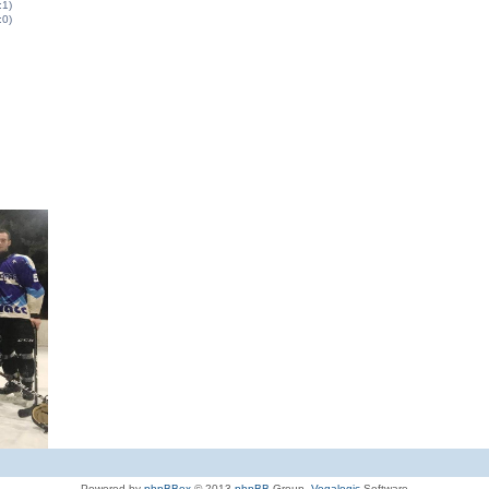
:1)
:0)
Powered by
phpBBex
© 2013
phpBB
Group,
Vegalogic
Software