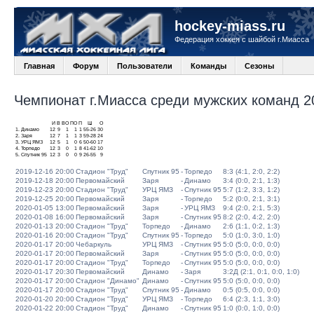
hockey-miass.ru
Федерация хоккея с шайбой г.Миасса
Главная
Форум
Пользователи
Команды
Сезоны
Чемпионат г.Миасса среди мужских команд 20
И
В
ВО
ПО
П
Ш
О
1.
Динамо
12
9
1
1
1
55-26
30
2.
Заря
12
7
1
1
3
59-28
24
3.
УРЦ ЯМЗ
12
5
1
0
6
50-60
17
4.
Торпедо
12
3
0
1
8
41-62
10
5.
Спутник 95
12
3
0
0
9
26-55
9
2019-12-16 20:00
Стадион "Труд"
Спутник 95
-
Торпедо
8:3 (4:1, 2:0, 2:2)
2019-12-18 20:00
Первомайский
Заря
-
Динамо
3:4 (0:0, 2:1, 1:3)
2019-12-23 20:00
Стадион "Труд"
УРЦ ЯМЗ
-
Спутник 95
5:7 (1:2, 3:3, 1:2)
2019-12-25 20:00
Первомайский
Заря
-
Торпедо
5:2 (0:0, 2:1, 3:1)
2020-01-05 13:00
Первомайский
Заря
-
УРЦ ЯМЗ
9:4 (2:0, 2:1, 5:3)
2020-01-08 16:00
Первомайский
Заря
-
Спутник 95
8:2 (2:0, 4:2, 2:0)
2020-01-13 20:00
Стадион "Труд"
Торпедо
-
Динамо
2:6 (1:1, 0:2, 1:3)
2020-01-16 20:00
Стадион "Труд"
Спутник 95
-
Торпедо
5:0 (1:0, 3:0, 1:0)
2020-01-17 20:00
Чебаркуль
УРЦ ЯМЗ
-
Спутник 95
5:0 (5:0, 0:0, 0:0)
2020-01-17 20:00
Первомайский
Заря
-
Спутник 95
5:0 (5:0, 0:0, 0:0)
2020-01-17 20:00
Стадион "Труд"
Торпедо
-
Спутник 95
5:0 (5:0, 0:0, 0:0)
2020-01-17 20:30
Первомайский
Динамо
-
Заря
3:2Д (2:1, 0:1, 0:0, 1:0)
2020-01-17 20:00
Стадион "Динамо"
Динамо
-
Спутник 95
5:0 (5:0, 0:0, 0:0)
2020-01-17 20:00
Стадион "Труд"
Спутник 95
-
Динамо
0:5 (0:5, 0:0, 0:0)
2020-01-20 20:00
Стадион "Труд"
УРЦ ЯМЗ
-
Торпедо
6:4 (2:3, 1:1, 3:0)
2020-01-22 20:00
Стадион "Труд"
Динамо
-
Спутник 95
1:0 (0:0, 1:0, 0:0)