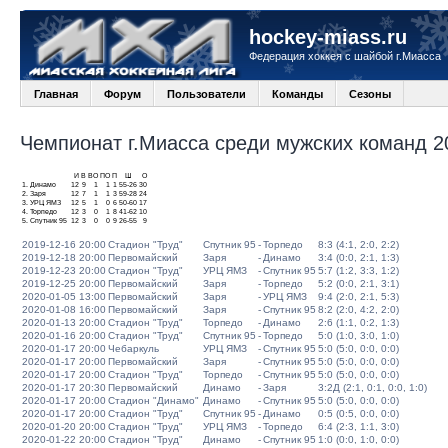
hockey-miass.ru
Федерация хоккея с шайбой г.Миасса
Главная
Форум
Пользователи
Команды
Сезоны
Чемпионат г.Миасса среди мужских команд 20
И
В
ВО
ПО
П
Ш
О
1.
Динамо
12
9
1
1
1
55-26
30
2.
Заря
12
7
1
1
3
59-28
24
3.
УРЦ ЯМЗ
12
5
1
0
6
50-60
17
4.
Торпедо
12
3
0
1
8
41-62
10
5.
Спутник 95
12
3
0
0
9
26-55
9
2019-12-16 20:00
Стадион "Труд"
Спутник 95
-
Торпедо
8:3 (4:1, 2:0, 2:2)
2019-12-18 20:00
Первомайский
Заря
-
Динамо
3:4 (0:0, 2:1, 1:3)
2019-12-23 20:00
Стадион "Труд"
УРЦ ЯМЗ
-
Спутник 95
5:7 (1:2, 3:3, 1:2)
2019-12-25 20:00
Первомайский
Заря
-
Торпедо
5:2 (0:0, 2:1, 3:1)
2020-01-05 13:00
Первомайский
Заря
-
УРЦ ЯМЗ
9:4 (2:0, 2:1, 5:3)
2020-01-08 16:00
Первомайский
Заря
-
Спутник 95
8:2 (2:0, 4:2, 2:0)
2020-01-13 20:00
Стадион "Труд"
Торпедо
-
Динамо
2:6 (1:1, 0:2, 1:3)
2020-01-16 20:00
Стадион "Труд"
Спутник 95
-
Торпедо
5:0 (1:0, 3:0, 1:0)
2020-01-17 20:00
Чебаркуль
УРЦ ЯМЗ
-
Спутник 95
5:0 (5:0, 0:0, 0:0)
2020-01-17 20:00
Первомайский
Заря
-
Спутник 95
5:0 (5:0, 0:0, 0:0)
2020-01-17 20:00
Стадион "Труд"
Торпедо
-
Спутник 95
5:0 (5:0, 0:0, 0:0)
2020-01-17 20:30
Первомайский
Динамо
-
Заря
3:2Д (2:1, 0:1, 0:0, 1:0)
2020-01-17 20:00
Стадион "Динамо"
Динамо
-
Спутник 95
5:0 (5:0, 0:0, 0:0)
2020-01-17 20:00
Стадион "Труд"
Спутник 95
-
Динамо
0:5 (0:5, 0:0, 0:0)
2020-01-20 20:00
Стадион "Труд"
УРЦ ЯМЗ
-
Торпедо
6:4 (2:3, 1:1, 3:0)
2020-01-22 20:00
Стадион "Труд"
Динамо
-
Спутник 95
1:0 (0:0, 1:0, 0:0)