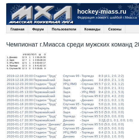
hockey-miass.ru
Федерация хоккея с шайбой г.Миасса
Главная
Форум
Пользователи
Команды
Сезоны
Чемпионат г.Миасса среди мужских команд 20
И
В
ВО
ПО
П
Ш
О
1.
Динамо
12
9
1
1
1
55-26
30
2.
Заря
12
7
1
1
3
59-28
24
3.
УРЦ ЯМЗ
12
5
1
0
6
50-60
17
4.
Торпедо
12
3
0
1
8
41-62
10
5.
Спутник 95
12
3
0
0
9
26-55
9
2019-12-16 20:00
Стадион "Труд"
Спутник 95
-
Торпедо
8:3 (4:1, 2:0, 2:2)
2019-12-18 20:00
Первомайский
Заря
-
Динамо
3:4 (0:0, 2:1, 1:3)
2019-12-23 20:00
Стадион "Труд"
УРЦ ЯМЗ
-
Спутник 95
5:7 (1:2, 3:3, 1:2)
2019-12-25 20:00
Первомайский
Заря
-
Торпедо
5:2 (0:0, 2:1, 3:1)
2020-01-05 13:00
Первомайский
Заря
-
УРЦ ЯМЗ
9:4 (2:0, 2:1, 5:3)
2020-01-08 16:00
Первомайский
Заря
-
Спутник 95
8:2 (2:0, 4:2, 2:0)
2020-01-13 20:00
Стадион "Труд"
Торпедо
-
Динамо
2:6 (1:1, 0:2, 1:3)
2020-01-16 20:00
Стадион "Труд"
Спутник 95
-
Торпедо
5:0 (1:0, 3:0, 1:0)
2020-01-17 20:00
Чебаркуль
УРЦ ЯМЗ
-
Спутник 95
5:0 (5:0, 0:0, 0:0)
2020-01-17 20:00
Первомайский
Заря
-
Спутник 95
5:0 (5:0, 0:0, 0:0)
2020-01-17 20:00
Стадион "Труд"
Торпедо
-
Спутник 95
5:0 (5:0, 0:0, 0:0)
2020-01-17 20:30
Первомайский
Динамо
-
Заря
3:2Д (2:1, 0:1, 0:0, 1:0)
2020-01-17 20:00
Стадион "Динамо"
Динамо
-
Спутник 95
5:0 (5:0, 0:0, 0:0)
2020-01-17 20:00
Стадион "Труд"
Спутник 95
-
Динамо
0:5 (0:5, 0:0, 0:0)
2020-01-20 20:00
Стадион "Труд"
УРЦ ЯМЗ
-
Торпедо
6:4 (2:3, 1:1, 3:0)
2020-01-22 20:00
Стадион "Труд"
Динамо
-
Спутник 95
1:0 (0:0, 1:0, 0:0)